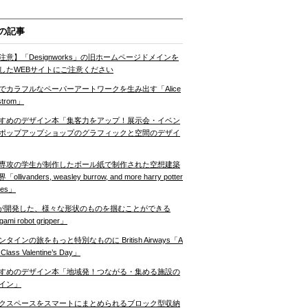
の記事
注意】「Designworks」の旧ホームページドメインを
したWEBサイトにご注意ください
でカラフルなペーパーアートワークを生み出す「Alice
strom」
すめのデザイン本「集客力をアップ！展示会・イベン
ポップアップショップのグラフィックと空間のデザイ
専攻の学生が制作したボール紙で制作された空想建築
ollivanders, weasley burrow, and more harry potter
nes」
Tが開発した、様々な形状のものを掴むことができる
gami robot gripper」
ンタインの旅をもっと特別なものに British Airways「A
t Class Valentine’s Day」
すめのデザイン本「地域発！つながる・集める施設の
イン」
クスペースをスマートにまとめられるブロック型収納