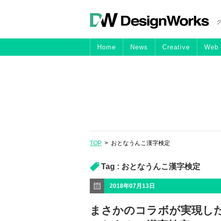
Home
News
Creative
Web
TOP
>
おとなうんこ漢字検定
Tag :
おとなうんこ漢字検定
2018年07月13日
まさかのコラボが実現し