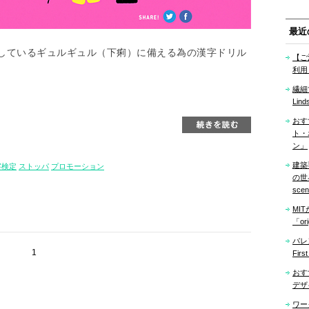
最近
しているギュルギュル（下痢）に備える為の漢字ドリル
【ご
利用
繊細
Lind
おす
ト・
ン」
建築
字検定
ストッパ
プロモーション
の世界「
sce
MI
「ori
バレ
1
Firs
おす
デザ
ワー