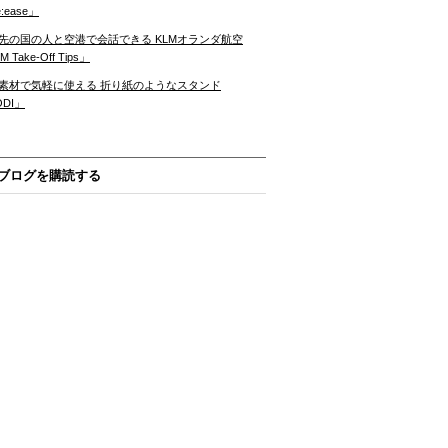
:ease」
先の国の人と空港で会話できる KLMオランダ航空
 Take-Off Tips」
素材で気軽に使える 折り紙のようなスタンド
ODI」
ブログを購読する