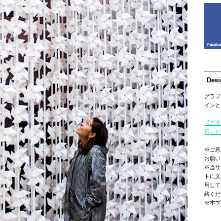
Des
グラフ
インと
【ご注
用した
※ご意
お願い
※当サ
トに文
用して
絡くだ
※本ブ