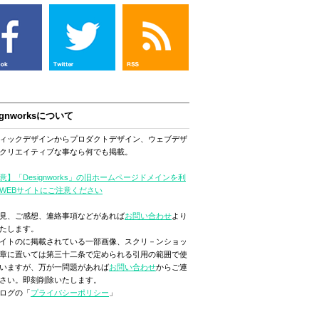
ignworksについて
ィックデザインからプロダクトデザイン、ウェブデザ
クリエイティブな事なら何でも掲載。
意】「Designworks」の旧ホームページドメインを利
WEBサイトにご注意ください
見、ご感想、連絡事項などがあれば
お問い合わせ
より
たします。
イトのに掲載されている一部画像、スクリ－ンショッ
章に置いては第三十二条で定められる引用の範囲で使
いますが、万が一問題があれば
お問い合わせ
からご連
さい。即刻削除いたします。
ログの「
プライバシーポリシー
」