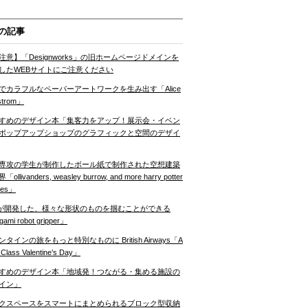
の記事
注意】「Designworks」の旧ホームページドメインを
したWEBサイトにご注意ください
でカラフルなペーパーアートワークを生み出す「Alice
strom」
すめのデザイン本「集客力をアップ！展示会・イベン
ポップアップショップのグラフィックと空間のデザイ
専攻の学生が制作したボール紙で制作された空想建築
ollivanders, weasley burrow, and more harry potter
nes」
Tが開発した、様々な形状のものを掴むことができる
gami robot gripper」
ンタインの旅をもっと特別なものに British Airways「A
t Class Valentine’s Day」
すめのデザイン本「地域発！つながる・集める施設の
イン」
クスペースをスマートにまとめられるブロック型収納