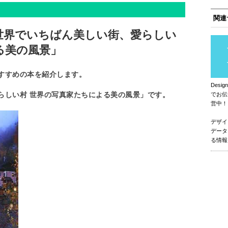
関連
世界でいちばん美しい街、愛らしい
る美の風景」
すすめの本を紹介します。
Des
らしい村 世界の写真家たちによる美の風景」です。
でお伝
営中！
デザイ
データ
る情報