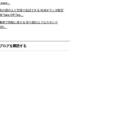
:ease」
先の国の人と空港で会話できる KLMオランダ航空
 Take-Off Tips」
素材で気軽に使える 折り紙のようなスタンド
ODI」
ブログを購読する