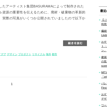
たアーティスト集団BASURAMAによって制作された
最近
ル資源の重要性を伝えるために、廃材・破棄物の革新的
。実際の写真がいくつか公開されていましたので以下か
【ご
利用
繊細
Lind
おす
ト・
ン」
イデア
デザイン
プロダクト
リサイクル
海外
都市
建築
の世界「
sce
MI
「ori
バレ
1
Firs
おす
デザ
ワー