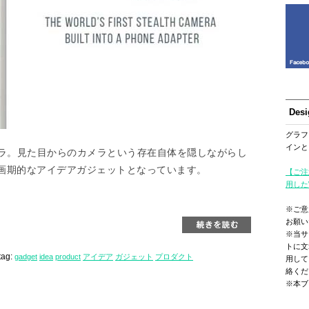
Des
グラフ
インと
メラ。見た目からのカメラという存在自体を隠しながらし
画期的なアイデアガジェットとなっています。
【ご注
用した
※ご意
お願い
※当サ
トに文
tag:
gadget
idea
product
アイデア
ガジェット
プロダクト
用して
絡くだ
※本ブ