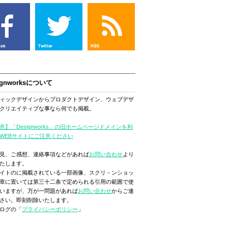
ignworksについて
ィックデザインからプロダクトデザイン、ウェブデザ
クリエイティブな事なら何でも掲載。
意】「Designworks」の旧ホームページドメインを利
WEBサイトにご注意ください
見、ご感想、連絡事項などがあれば
お問い合わせ
より
たします。
イトのに掲載されている一部画像、スクリ－ンショッ
章に置いては第三十二条で定められる引用の範囲で使
いますが、万が一問題があれば
お問い合わせ
からご連
さい。即刻削除いたします。
ログの「
プライバシーポリシー
」