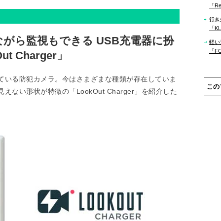
「Re
行き
「KLM
がら監視もできる USB充電器に扮
軽い
「F
 Charger」
ている防犯カメラ。今はさまざまな種類が存在していま
この
い形状が特徴の「LookOut Charger」を紹介した