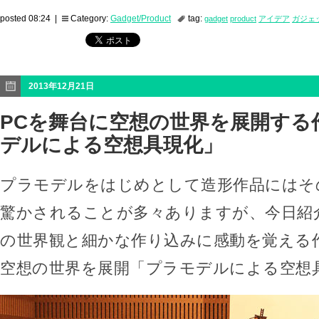
posted 08:24 |
Category:
Gadget/Product
tag:
gadget
product
アイデア
ガジェ
2013年12月21日
PCを舞台に空想の世界を展開する
デルによる空想具現化」
プラモデルをはじめとして造形作品にはそ
驚かされることが多々ありますが、今日紹
の世界観と細かな作り込みに感動を覚える
空想の世界を展開「プラモデルによる空想具