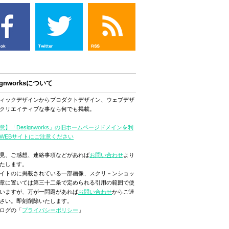
ignworksについて
ィックデザインからプロダクトデザイン、ウェブデザ
クリエイティブな事なら何でも掲載。
意】「Designworks」の旧ホームページドメインを利
WEBサイトにご注意ください
見、ご感想、連絡事項などがあれば
お問い合わせ
より
たします。
イトのに掲載されている一部画像、スクリ－ンショッ
章に置いては第三十二条で定められる引用の範囲で使
いますが、万が一問題があれば
お問い合わせ
からご連
さい。即刻削除いたします。
ログの「
プライバシーポリシー
」