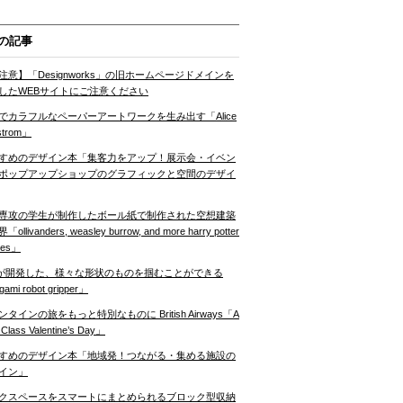
の記事
注意】「Designworks」の旧ホームページドメインを
したWEBサイトにご注意ください
でカラフルなペーパーアートワークを生み出す「Alice
strom」
すめのデザイン本「集客力をアップ！展示会・イベン
ポップアップショップのグラフィックと空間のデザイ
専攻の学生が制作したボール紙で制作された空想建築
ollivanders, weasley burrow, and more harry potter
nes」
Tが開発した、様々な形状のものを掴むことができる
gami robot gripper」
ンタインの旅をもっと特別なものに British Airways「A
t Class Valentine’s Day」
すめのデザイン本「地域発！つながる・集める施設の
イン」
クスペースをスマートにまとめられるブロック型収納