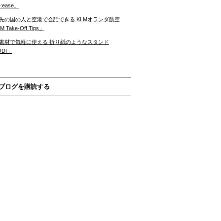
:ease」
先の国の人と空港で会話できる KLMオランダ航空
 Take-Off Tips」
素材で気軽に使える 折り紙のようなスタンド
ODI」
ブログを購読する