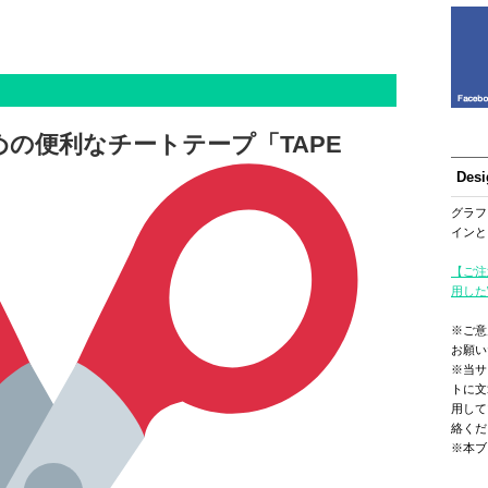
の便利なチートテープ「TAPE
Des
グラフ
インと
【ご注
用した
※ご意
お願い
※当サ
トに文
用して
絡くだ
※本ブ