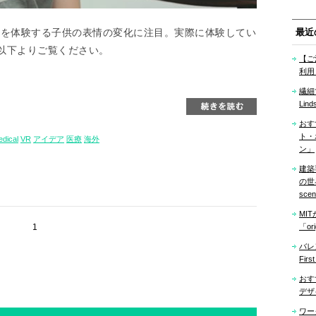
Rを体験する子供の表情の変化に注目。実際に体験してい
最近
以下よりご覧ください。
【ご
利用
繊細
Lind
おす
ト・
dical
VR
アイデア
医療
海外
ン」
建築
の世界「
sce
MI
1
「ori
バレ
Firs
おす
デザ
ワー