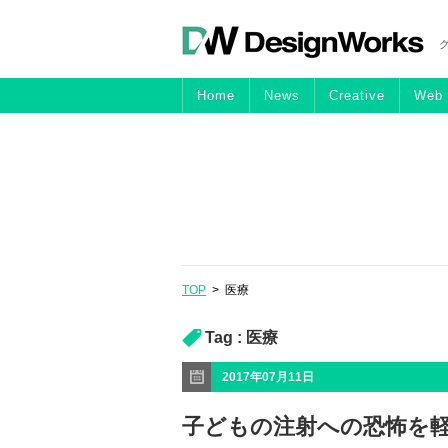
Home
News
Creative
Web
TOP
>
医療
Tag :
医療
2017年07月11日
子どもの注射への恐怖を軽