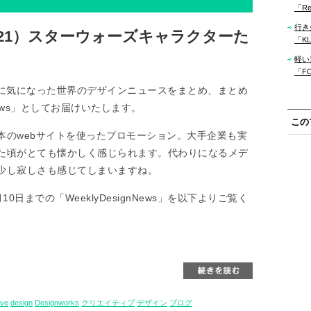
「Re
行き
s（N.121）スターウォーズキャラクターた
「KLM
軽い
「F
いく際に気になった世界のデザインニュースをまとめ、まとめ
 News」としてお届けいたします。
この
本のwebサイトを使ったプロモーション。大手企業も実
た頃がとても懐かしく感じられます。代わりになるメデ
少し寂しさも感じてしまいますね。
月10日までの「WeeklyDesignNews」を以下よりご覧く
ive
design
Designworks
クリエイティブ
デザイン
ブログ