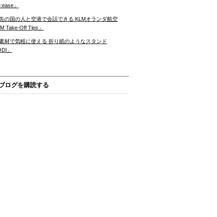
:ease」
先の国の人と空港で会話できる KLMオランダ航空
 Take-Off Tips」
素材で気軽に使える 折り紙のようなスタンド
ODI」
ブログを購読する