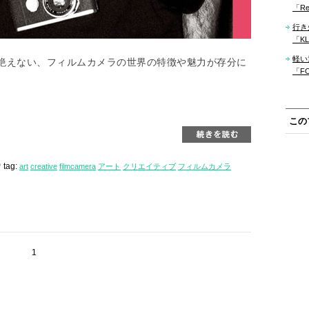
「Re
行き
「KLM
軽い
絶えない、フィルムカメラの世界の特徴や魅力が存分に
「F
この
tag:
art
creative
filmcamera
アート
クリエイティブ
フィルムカメラ
1