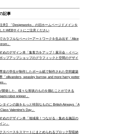
の記事
注意】「Designworks」の旧ホームページドメインを
したWEBサイトにご注意ください
でカラフルなペーパーアートワークを生み出す「Alice
strom」
すめのデザイン本「集客力をアップ！展示会・イベン
ポップアップショップのグラフィックと空間のデザイ
専攻の学生が制作したボール紙で制作された空想建築
ollivanders, weasley burrow, and more harry potter
nes」
Tが開発した、様々な形状のものを掴むことができる
gami robot gripper」
ンタインの旅をもっと特別なものに British Airways「A
t Class Valentine’s Day」
すめのデザイン本「地域発！つながる・集める施設の
イン」
クスペースをスマートにまとめられるブロック型収納