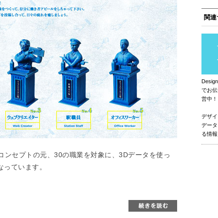
関連
Des
でお伝
営中！
デザイ
データ
る情報
ンセプトの元、30の職業を対象に、3Dデータを使っ
なっています。