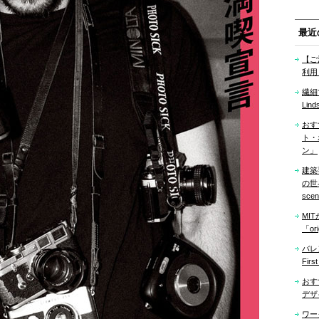
最近
【ご
利用
繊細
Lind
おす
ト・
ン」
建築
の世界「
sce
MI
「ori
バレ
Firs
おす
デザ
ワー