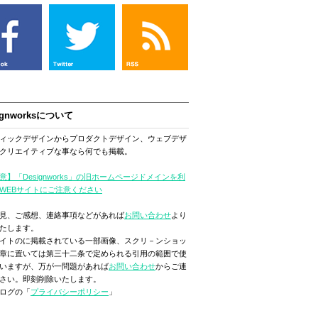
ignworksについて
ィックデザインからプロダクトデザイン、ウェブデザ
クリエイティブな事なら何でも掲載。
意】「Designworks」の旧ホームページドメインを利
WEBサイトにご注意ください
見、ご感想、連絡事項などがあれば
お問い合わせ
より
たします。
イトのに掲載されている一部画像、スクリ－ンショッ
章に置いては第三十二条で定められる引用の範囲で使
いますが、万が一問題があれば
お問い合わせ
からご連
さい。即刻削除いたします。
ログの「
プライバシーポリシー
」