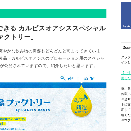
できる カルピスオアシススペシャル
ァクトリー」
Des
爽やかな飲み物の需要もどんどんと高まってきていま
グラフ
製品・カルピスオアシスのプロモーション用のスペシャ
インと
」が公開されていますので、紹介したいと思います。
【ご注
用した
※ご意
お願い
※当サ
トに文
用して
絡くだ
※本ブ