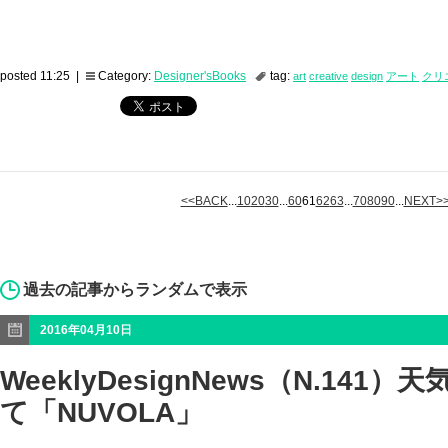
posted 11:25 |
Category:
Designer'sBooks
tag:
art
creative
design
アート
クリ
<<BACK
...
10
20
30
...
60
61
62
63
...
70
80
90
...
NEXT>
過去の記事からランダムで表示
2016年04月10日
WeeklyDesignNews（N.141
て「NUVOLA」