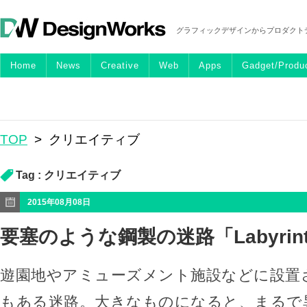
グラフィックデザインからプロダクト
Home
News
Creative
Web
Apps
Gadget/Produ
TOP
>
クリエイティブ
Tag :
クリエイティブ
2015年08月08日
要塞のような鋼製の迷路「Labyrin
遊園地やアミューズメント施設などに設置
もある迷路。大きなものになると、まるで