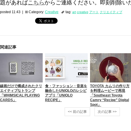
題があれば
こちら
からご連絡ください。即刻削除い
posted 11:43 |
Category:
Creative
tag:
art
creative
アート
クリエイティブ
関連記事
線画だけで構成されたクリ
食・ファッション・音楽を
TOYOTA カムリの作り方
エイティブなトランプ
融合したUNIQLOのレシピ
を料理ムービーで再現
「WHIMSICAL PLAYING
アプリ「UNIQLO
「Southeast Toyota
CARDS」
RECIPE」
Camry “Recipe” Digital
Spot」
<< 前の記事
次の記事 >>