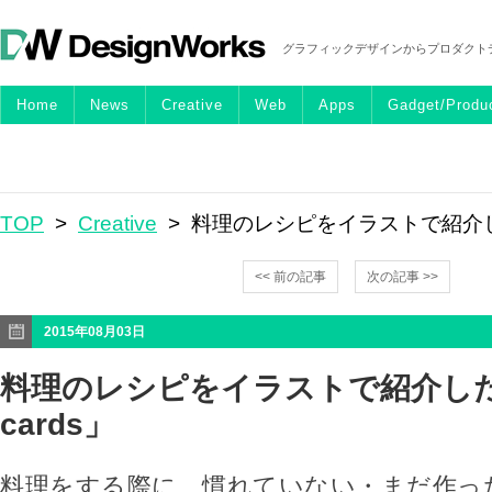
グラフィックデザインからプロダクト
Home
News
Creative
Web
Apps
Gadget/Produ
TOP
>
Creative
> 料理のレシピをイラストで紹介した「R
<< 前の記事
次の記事 >>
2015年08月03日
料理のレシピをイラストで紹介した「
cards」
料理をする際に、慣れていない・まだ作っ