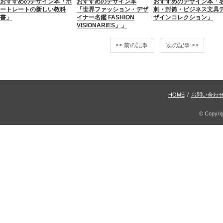
おすすめのデザイン本「ポ
おすすめのデザイン本
おすすめのデザイン本「
ートレートの新しい教科
「世界ファッション・デザ
刺・封筒・ビジネス文具
書」
イナー名鑑 FASHION
ザインコレクション」
VISIONARIES」」
<< 前の記事
次の記事 >>
HOME
/
お問い合わ
© Copyri