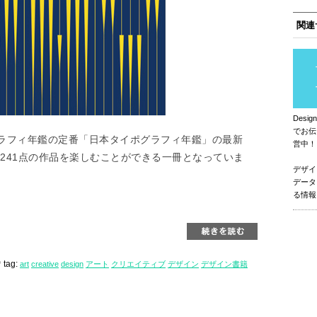
関連
Des
でお伝
ラフィ年鑑の定番「日本タイポグラフィ年鑑」の最新
営中！
た241点の作品を楽しむことができる一冊となっていま
デザイ
データ
る情報
tag:
art
creative
design
アート
クリエイティブ
デザイン
デザイン書籍