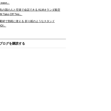
:ease」
先の国の人と空港で会話できる KLMオランダ航空
 Take-Off Tips」
素材で気軽に使える 折り紙のようなスタンド
ODI」
ブログを購読する