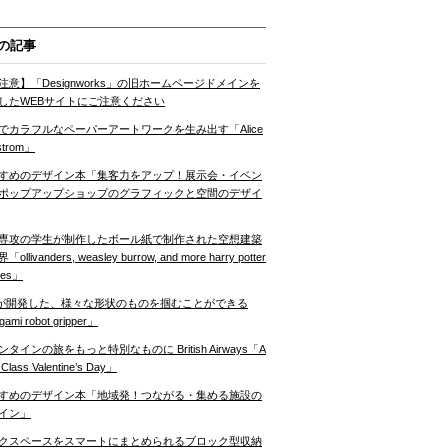
の記事
注意】「Designworks」の旧ホームページドメインを
したWEBサイトにご注意ください
でカラフルなペーパーアートワークを生み出す「Alice
strom」
すめのデザイン本「集客力をアップ！展示会・イベン
ポップアップショップのグラフィックと空間のデザイ
専攻の学生が制作したボール紙で制作された空想建築
ollivanders, weasley burrow, and more harry potter
nes」
Tが開発した、様々な形状のものを掴むことができる
gami robot gripper」
ンタインの旅をもっと特別なものに British Airways「A
t Class Valentine’s Day」
すめのデザイン本「地域発！つながる・集める施設の
イン」
クスペースをスマートにまとめられるブロック型収納