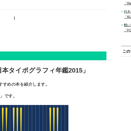
「Re
行き
「KLM
1
軽い
「F
この
本タイポグラフィ年鑑2015」
すすめの本を紹介します。
5」です。