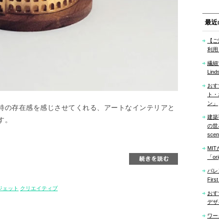
最近
【ご
利用
繊細
Lind
おす
ト・
ン」
特の存在感を感じさせてくれる、アートなインテリアと
建築
す。
の世界「
sce
MI
「ori
バレ
Firs
ジェット
クリエイティブ
おす
デザ
ワー