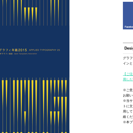
Des
グラフ
インと
【ご注
用した
※ご意
お願い
※当サ
トに文
用して
絡くだ
※本ブ