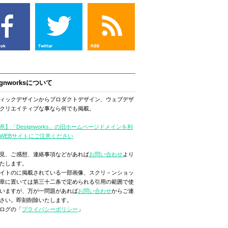
ignworksについて
ィックデザインからプロダクトデザイン、ウェブデザ
クリエイティブな事なら何でも掲載。
意】「Designworks」の旧ホームページドメインを利
WEBサイトにご注意ください
見、ご感想、連絡事項などがあれば
お問い合わせ
より
たします。
イトのに掲載されている一部画像、スクリ－ンショッ
章に置いては第三十二条で定められる引用の範囲で使
いますが、万が一問題があれば
お問い合わせ
からご連
さい。即刻削除いたします。
ログの「
プライバシーポリシー
」