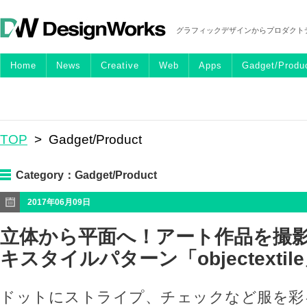
グラフィックデザインからプロダクト
Home
News
Creative
Web
Apps
Gadget/Produ
TOP
> Gadget/Product
Category：
Gadget/Product
2017年06月09日
立体から平面へ！アート作品を撮
キスタイルパターン「objectextil
ドットにストライプ、チェックなど服を彩