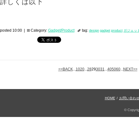
詳しくは以下
posted 10:00 |
Category:
Gadget/Product
tag:
design
gadget
product
ガジェッ
<<BACK
...
10
20
...
28
29
30
31
...
40
50
60
...
NEXT>>
HOME
/
お問い合わ
© Copyri