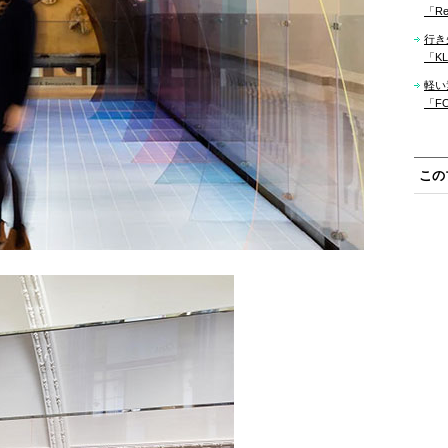
「Re
行き
「KLM
軽い
「F
この