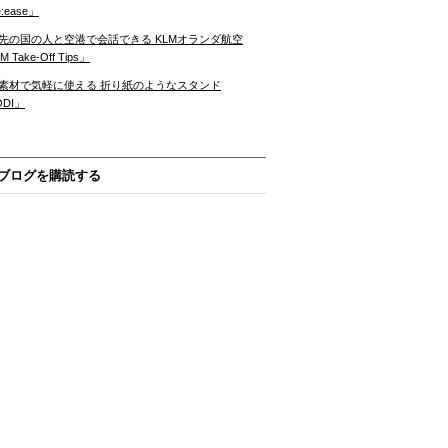
:ease」
先の国の人と空港で会話できる KLMオランダ航空
 Take-Off Tips」
素材で気軽に使える 折り紙のようなスタンド
ODI」
ブログを購読する