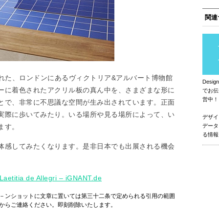
関連
ために作成された、ロンドンにあるヴィクトリア&アルバート博物館
Des
ーに着色されたアクリル板の真ん中を、さまざまな形に
でお伝
営中！
とで、非常に不思議な空間が生み出されています。正面
実際に歩いてみたり。いる場所や見る場所によって、い
デザイ
ます。
データ
る情報
体感してみたくなります。是非日本でも出展される機会
aetitia de Allegri – iGNANT.de
－ンショットに文章に置いては第三十二条で定められる引用の範囲
からご連絡ください。即刻削除いたします。