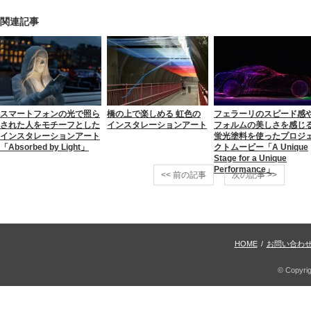
関連記事
スマートフォンの光で照ら
橋の上で楽しめる 虹色の
フェラーリのスピード感
された人をモチーフとした
インスタレーションアート
フォルムの美しさを感じ
インスタレーションアート
蛍光塗料を使ったプロジ
「Absorbed by Light」
クトムービー「A Unique
Stage for a Unique
Performance」
<< 前の記事
次の記事 >>
HOME
/
お問い合わ
© Copyri