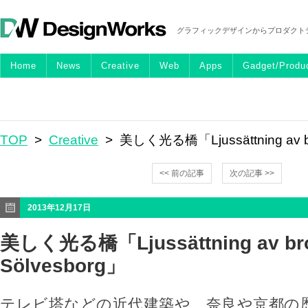
グラフィックデザインからプロダクト
Home
News
Creative
Web
Apps
Gadget/Produ
TOP
>
Creative
> 美しく光る橋「Ljussättning av br
<< 前の記事
次の記事 >>
2013年12月17日
美しく光る橋「Ljussättning av bro
Sölvesborg」
テレビ塔などの近代建築や、奈良や京都の