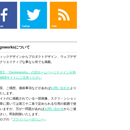
ignworksについて
ィックデザインからプロダクトデザイン、ウェブデザ
クリエイティブな事なら何でも掲載。
意】「Designworks」の旧ホームページドメインを利
WEBサイトにご注意ください
見、ご感想、連絡事項などがあれば
お問い合わせ
より
たします。
イトのに掲載されている一部画像、スクリ－ンショッ
章に置いては第三十二条で定められる引用の範囲で使
いますが、万が一問題があれば
お問い合わせ
からご連
さい。即刻削除いたします。
ログの「
プライバシーポリシー
」