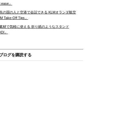
:ease」
先の国の人と空港で会話できる KLMオランダ航空
 Take-Off Tips」
素材で気軽に使える 折り紙のようなスタンド
ODI」
ブログを購読する