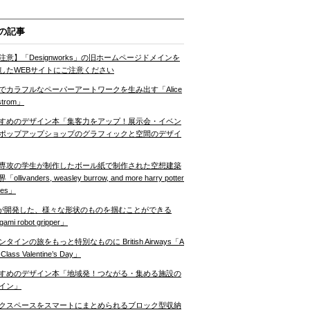
の記事
注意】「Designworks」の旧ホームページドメインを
したWEBサイトにご注意ください
でカラフルなペーパーアートワークを生み出す「Alice
strom」
すめのデザイン本「集客力をアップ！展示会・イベン
ポップアップショップのグラフィックと空間のデザイ
専攻の学生が制作したボール紙で制作された空想建築
ollivanders, weasley burrow, and more harry potter
nes」
Tが開発した、様々な形状のものを掴むことができる
gami robot gripper」
ンタインの旅をもっと特別なものに British Airways「A
t Class Valentine’s Day」
すめのデザイン本「地域発！つながる・集める施設の
イン」
クスペースをスマートにまとめられるブロック型収納