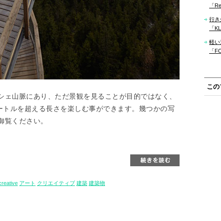
「Re
行き
「KLM
軽い
「F
この
シェ山脈にあり、ただ景観を見ることが目的ではなく、
メートルを超える長さを楽しむ事ができます。幾つかの写
御覧ください。
creative
アート
クリエイティブ
建築
建築物