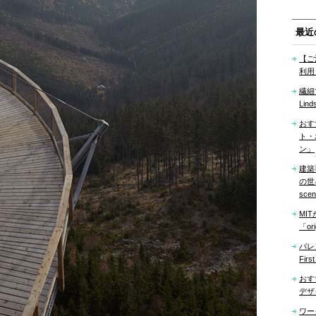
最近
【ご
利用
繊細
Lind
おす
ト・
ン」
建築
の世界「
sce
MI
「ori
バレ
Firs
おす
デザ
ワー