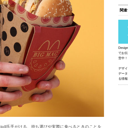
関連
Des
でお伝
営中！
デザイ
データ
る情報
 Stoll氏手がける、持ち運びや実際に食べるときのことを