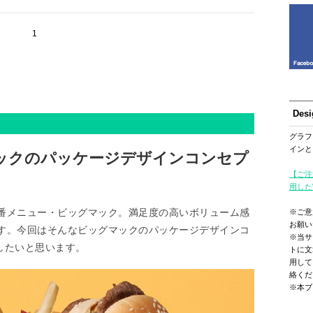
1
Des
グラフ
インと
マックのパッケージデザインコンセプ
【ご注
用した
番メニュー・ビッグマック。満足度の高いボリューム感
※ご意
お願い
す。今回はそんなビッグマックのパッケージデザインコ
※当サ
を紹介したいと思います。
トに文
用して
絡くだ
※本ブ