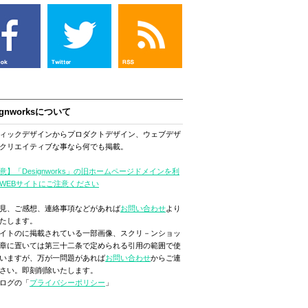
ignworksについて
ィックデザインからプロダクトデザイン、ウェブデザ
クリエイティブな事なら何でも掲載。
意】「Designworks」の旧ホームページドメインを利
WEBサイトにご注意ください
見、ご感想、連絡事項などがあれば
お問い合わせ
より
たします。
イトのに掲載されている一部画像、スクリ－ンショッ
章に置いては第三十二条で定められる引用の範囲で使
いますが、万が一問題があれば
お問い合わせ
からご連
さい。即刻削除いたします。
ログの「
プライバシーポリシー
」