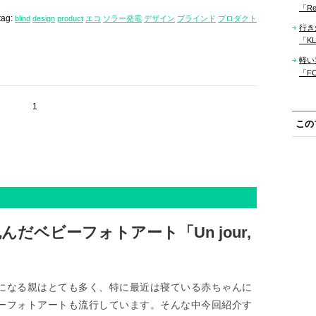
「Re
tag:
blind
design
product
エコ
ソラー発電
デザイン
ブラインド
プロダクト
行き
「KLM
軽い
「F
1
この
だベビーフォトアート「Un jour,
になる親はとても多く、特に最近は寝ている赤ちゃんに
ーフォトアートも流行しています。そんな中今回紹介す