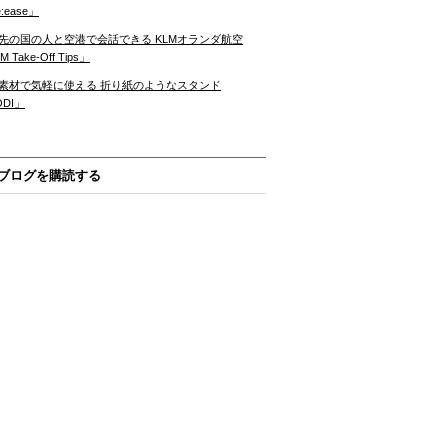
:ease」
先の国の人と空港で会話できる KLMオランダ航空
 Take-Off Tips」
素材で気軽に使える 折り紙のようなスタンド
ODI」
ブログを購読する