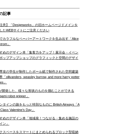
の記事
注意】「Designworks」の旧ホームページドメインを
したWEBサイトにご注意ください
でカラフルなペーパーアートワークを生み出す「Alice
strom」
すめのデザイン本「集客力をアップ！展示会・イベン
ポップアップショップのグラフィックと空間のデザイ
専攻の学生が制作したボール紙で制作された空想建築
ollivanders, weasley burrow, and more harry potter
nes」
Tが開発した、様々な形状のものを掴むことができる
gami robot gripper」
ンタインの旅をもっと特別なものに British Airways「A
t Class Valentine’s Day」
すめのデザイン本「地域発！つながる・集める施設の
イン」
クスペースをスマートにまとめられるブロック型収納