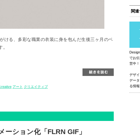
関連
手がける、多彩な職業の衣装に身を包んだ生後三ヶ月のベ
す。
Des
でお伝
営中！
デザイ
データ
る情報
creative
アート
クリエイティブ
ーション化「FLRN GIF」