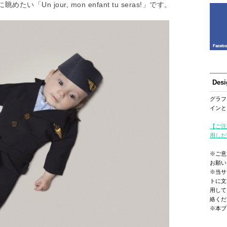
n jour, mon enfant tu seras!」です。
Des
グラフ
インと
【ご注
用した
※ご意
お願い
※当サ
トに文
用して
絡くだ
※本ブ