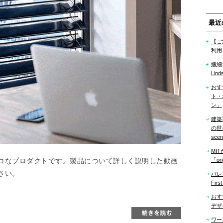
最近
【ご
利用
繊細
Lind
おす
ト・
ン」
建築
の世界「
sce
MI
コなプロダクトです。製品について詳しく説明した動画
「ori
さい。
バレ
Firs
おす
デザ
ワー