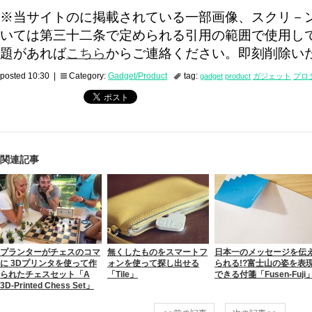
※当サイトのに掲載されている一部画像、スクリ－
いては第三十二条で定められる引用の範囲で使用し
題があれば
こちら
からご連絡ください。即刻削除い
posted 10:30 |
Category:
Gadget/Product
tag:
gadget
product
ガジェット
プロ
関連記事
プランターがチェスのコマ
無くしたものをスマートフ
日本一のメッセージを伝
に 3Dプリンタを使って作
ォンを使って探し出せる
られる!?富士山の姿を表
られたチェスセット「A
「Tile」
できる付箋「Fusen-Fuji
3D-Printed Chess Set」