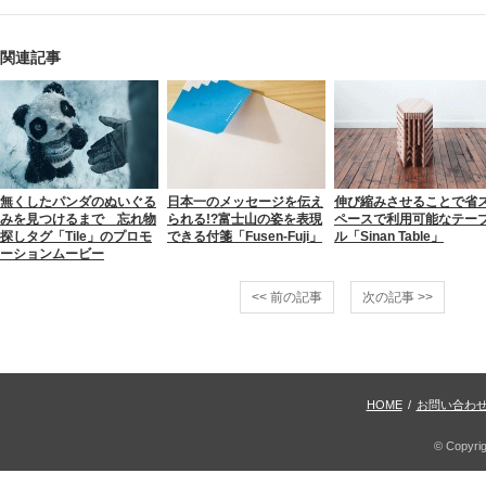
関連記事
無くしたパンダのぬいぐる
日本一のメッセージを伝え
伸び縮みさせることで省
みを見つけるまで 忘れ物
られる!?富士山の姿を表現
ペースで利用可能なテー
探しタグ「Tile」のプロモ
できる付箋「Fusen-Fuji」
ル「Sinan Table」
ーションムービー
<< 前の記事
次の記事 >>
HOME
/
お問い合わ
© Copyri