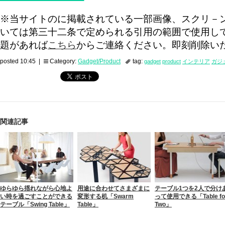
※当サイトのに掲載されている一部画像、スクリ－
いては第三十二条で定められる引用の範囲で使用し
題があれば
こちら
からご連絡ください。即刻削除い
posted 10:45 |
Category:
Gadget/Product
tag:
gadget
product
インテリア
ガジ
関連記事
ゆらゆら揺れながら心地よ
用途に合わせてさまざまに
テーブル1つを2人で分け
い時を過ごすことができる
変形する机「Swarm
って使用できる「Table fo
テーブル「Swing Table」
Table」
Two」