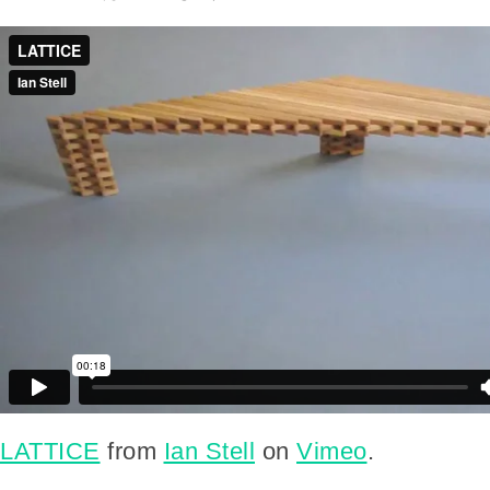
LATTICE
from
Ian Stell
on
Vimeo
.