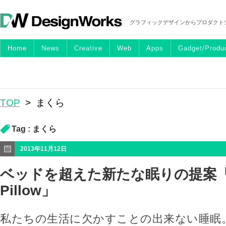
グラフィックデザインからプロダクト
Home
News
Creative
Web
Apps
Gadget/Produ
TOP
>
まくら
Tag :
まくら
2013年11月12日
ベッドを超えた新たな眠りの提案「Fo
Pillow」
私たちの生活に欠かすことの出来ない睡眠。