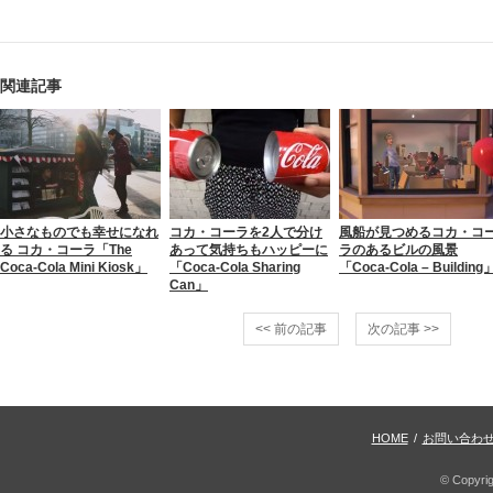
関連記事
小さなものでも幸せになれ
コカ・コーラを2人で分け
風船が見つめるコカ・コ
る コカ・コーラ「The
あって気持ちもハッピーに
ラのあるビルの風景
Coca-Cola Mini Kiosk」
「Coca-Cola Sharing
「Coca-Cola – Building
Can」
<< 前の記事
次の記事 >>
HOME
/
お問い合わ
© Copyri