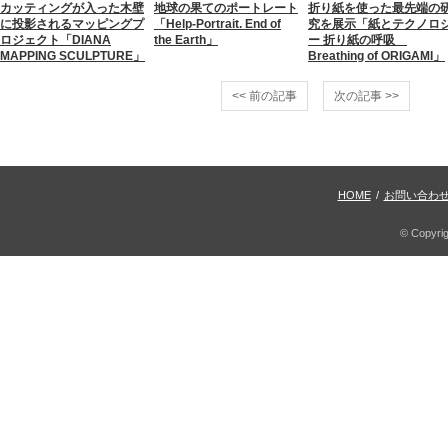
カッティングが入った木壁
地球の果てのポートレート
折り紙を使った最先端の
に投影されるマッピングプ
「Help-Portrait. End of
究を展示「紙とテクノロ
ロジェクト「DIANA
the Earth」
ー 折り紙の呼吸
MAPPING SCULPTURE」
Breathing of ORIGAMI」
<< 前の記事
次の記事 >>
HOME
/
お問い合わ
© Copyri