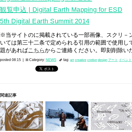
観覧申込 | Digital Earth Mapping for ESD
5th Digital Earth Summit 2014
※当サイトのに掲載されている一部画像、スクリ－
いては第三十二条で定められる引用の範囲で使用し
題があれば
こちら
からご連絡ください。即刻削除い
posted 08:15 |
Category:
NEWS
tag:
art
creative
cretive
design
アート
イベント
関連記事