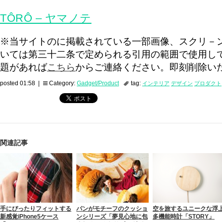
TÔRÔ – ヤマノテ
※当サイトのに掲載されている一部画像、スクリ－
いては第三十二条で定められる引用の範囲で使用し
題があれば
こちら
からご連絡ください。即刻削除い
posted 01:58 |
Category:
Gadget/Product
tag:
インテリア
デザイン
プロダクト
関連記事
手にぴったりフィットする
パンがモチーフのクッショ
空を旅するユニークな浮
新感覚iPhone5ケース
ンシリーズ「夢見心地に包
多機能時計「STORY」