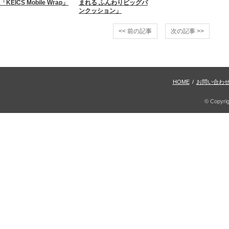
「KEICS Mobile Wrap」
まれる ふんわりビッグパ
ンクッション」
<< 前の記事
次の記事 >>
HOME
/
お問い合わ
© Copyri