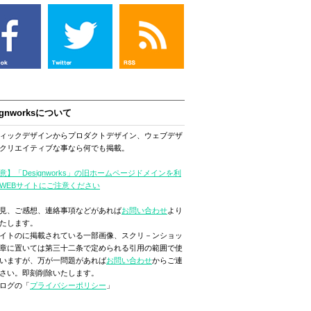
ignworksについて
ィックデザインからプロダクトデザイン、ウェブデザ
クリエイティブな事なら何でも掲載。
意】「Designworks」の旧ホームページドメインを利
WEBサイトにご注意ください
見、ご感想、連絡事項などがあれば
お問い合わせ
より
たします。
イトのに掲載されている一部画像、スクリ－ンショッ
章に置いては第三十二条で定められる引用の範囲で使
いますが、万が一問題があれば
お問い合わせ
からご連
さい。即刻削除いたします。
ログの「
プライバシーポリシー
」