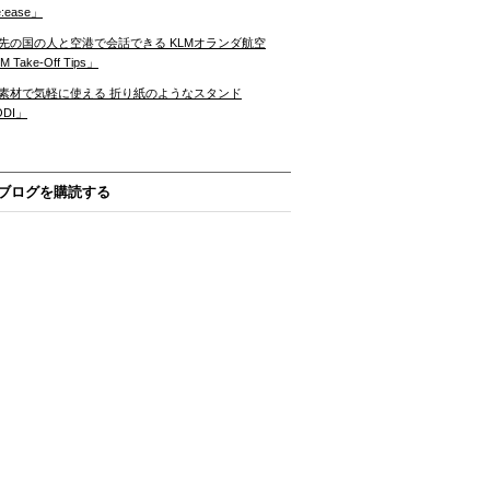
:ease」
先の国の人と空港で会話できる KLMオランダ航空
 Take-Off Tips」
素材で気軽に使える 折り紙のようなスタンド
ODI」
ブログを購読する