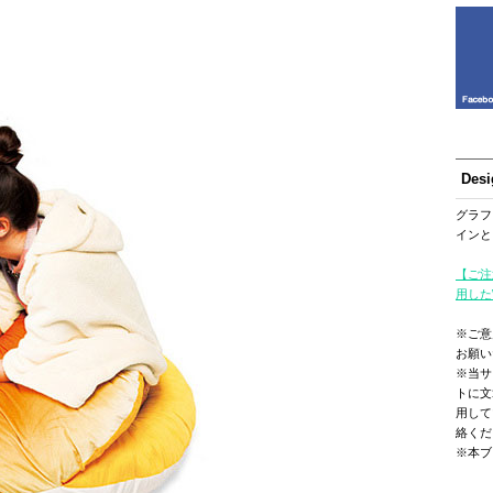
Des
グラフ
インと
【ご注
用した
※ご意
お願い
※当サ
トに文
用して
絡くだ
※本ブ