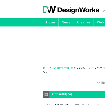
Home
News
Creative
Web
TOP
>
Gadget/Product
> パンがモチーフのク
ン」
<< 
2013年08月24日