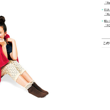
「Re
行き
「KLM
軽い
「F
この