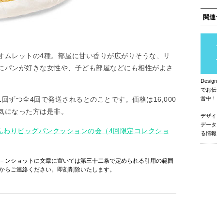
関連
オムレットの4種。部屋に甘い香りが広がりそうな、リ
にパンが好きな女性や、子ども部屋などにも相性がよさ
Des
でお伝
回ずつ全4回で発送されるとのことです。価格は16,000
営中！
気になった方は是非。
デザイ
データ
る ふんわりビッグパンクッションの会（4回限定コレクショ
る情報
－ンショットに文章に置いては第三十二条で定められる引用の範囲
からご連絡ください。即刻削除いたします。