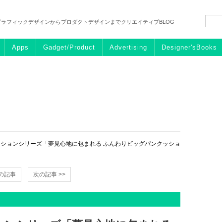
グラフィックデザインからプロダクトデザインまでクリエイティブBLOG
Apps
Gadget/Product
Advertising
Designer'sBooks
ッションシリーズ「夢見心地に包まれる ふんわりビッグパンクッショ
前の記事
次の記事 >>