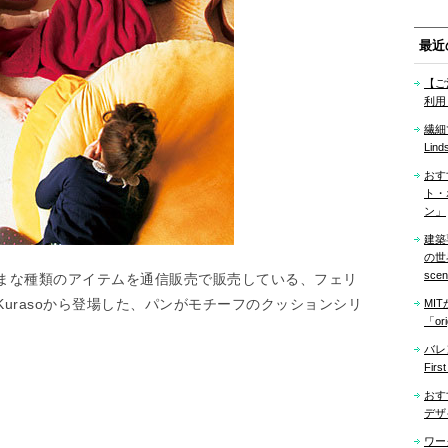
最近
【ご
利用
繊細
Lind
おす
ト・
ン」
建築
の世界「
sce
まな種類のアイテムを通信販売で販売している、フェリ
urasoから登場した、パンがモチーフのクッションシリ
MI
「ori
バレ
Firs
おす
デザ
ワー