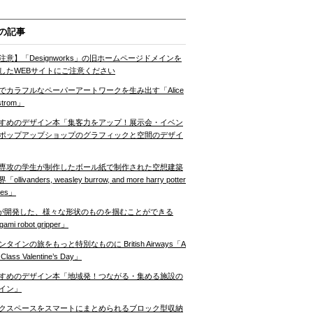
の記事
注意】「Designworks」の旧ホームページドメインを
したWEBサイトにご注意ください
でカラフルなペーパーアートワークを生み出す「Alice
strom」
すめのデザイン本「集客力をアップ！展示会・イベン
ポップアップショップのグラフィックと空間のデザイ
専攻の学生が制作したボール紙で制作された空想建築
ollivanders, weasley burrow, and more harry potter
nes」
Tが開発した、様々な形状のものを掴むことができる
gami robot gripper」
ンタインの旅をもっと特別なものに British Airways「A
t Class Valentine’s Day」
すめのデザイン本「地域発！つながる・集める施設の
イン」
クスペースをスマートにまとめられるブロック型収納