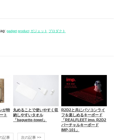
tag:
gadget
product
ガジェット
プロダクト
ンが特
丸めることで使いやすく収
R2D2と共にパソコンライ
マート
納しやすいタオル
フを楽しめるキーボード
「baguette-towel」
「REALFLEET imp. R2D2
バーチャルキーボード
IMP-101」
前の記事
次の記事 >>