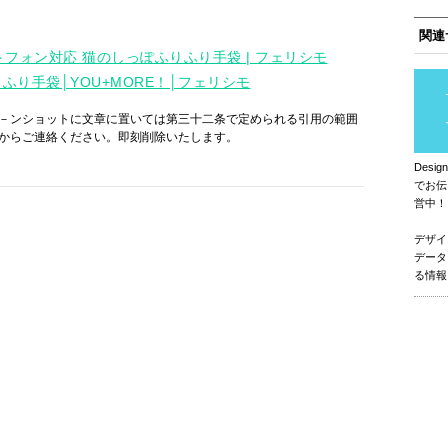
関連
トフォン対応 猫のしっぽふりふり手袋 | フェリシモ
り手袋│YOU+MORE！│フェリシモ
－ンショットに文章に置いては第三十二条で定められる引用の範囲
からご連絡ください。即刻削除いたします。
Des
でお伝
営中！
デザイ
データ
る情報