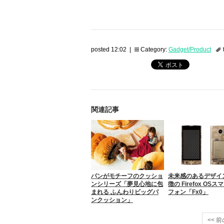
posted 12:02 |
Category:
Gadget/Product
関連記事
パンがモチーフのクッショ
未来感のあるデザイ
ンシリーズ「夢見心地に包
徴の Firefox OSス
まれる ふんわりビッグパ
フォン「Fx0」
ンクッション」
<< 