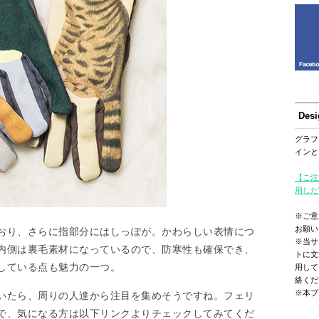
Des
グラフ
インと
【ご注
用した
※ご意
お願い
おり、さらに指部分にはしっぽが。かわらしい表情につ
※当サ
内側は裏毛素材になっているので、防寒性も確保でき、
トに文
している点も魅力の一つ。
用して
絡くだ
※本ブ
いたら、周りの人達から注目を集めそうですね。フェリ
で、気になる方は以下リンクよりチェックしてみてくだ