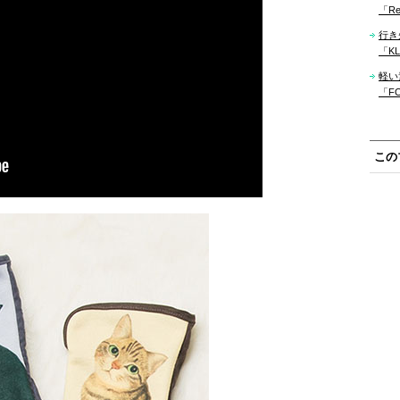
「Re
行き
「KLM
軽い
「F
この