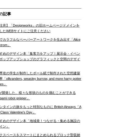
の記事
注意】「Designworks」の旧ホームページドメインを
したWEBサイトにご注意ください
でカラフルなペーパーアートワークを生み出す「Alice
strom」
すめのデザイン本「集客力をアップ！展示会・イベン
ポップアップショップのグラフィックと空間のデザイ
専攻の学生が制作したボール紙で制作された空想建築
ollivanders, weasley burrow, and more harry potter
nes」
Tが開発した、様々な形状のものを掴むことができる
gami robot gripper」
ンタインの旅をもっと特別なものに British Airways「A
t Class Valentine’s Day」
すめのデザイン本「地域発！つながる・集める施設の
イン」
クスペースをスマートにまとめられるブロック型収納