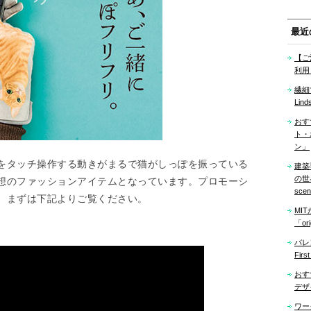
最近
【ご
利用
繊細
Lind
おす
ト・
ン」
をタッチ操作する動きがまるで猫がしっぽを振っている
建築
の世界「
想のファッションアイテムとなっています。プロモーシ
sce
、まずは下記よりご覧ください。
MI
「ori
バレ
Firs
おす
デザ
ワー