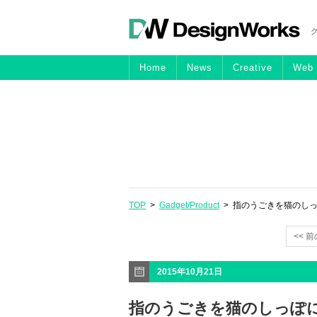
Home
News
Creative
Web
TOP
>
Gadget/Product
> 指のうごきを猫のし
<< 
2015年10月21日
指のうごきを猫のしっぽ