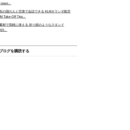
:ease」
先の国の人と空港で会話できる KLMオランダ航空
 Take-Off Tips」
素材で気軽に使える 折り紙のようなスタンド
ODI」
ブログを購読する