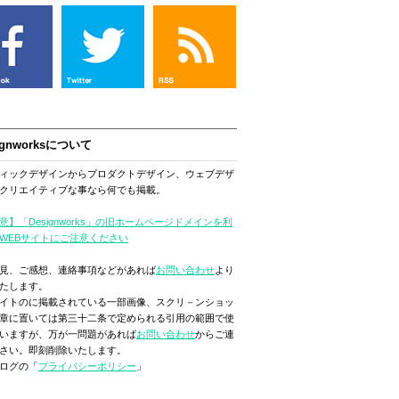
ignworksについて
ィックデザインからプロダクトデザイン、ウェブデザ
クリエイティブな事なら何でも掲載。
意】「Designworks」の旧ホームページドメインを利
WEBサイトにご注意ください
見、ご感想、連絡事項などがあれば
お問い合わせ
より
たします。
イトのに掲載されている一部画像、スクリ－ンショッ
章に置いては第三十二条で定められる引用の範囲で使
いますが、万が一問題があれば
お問い合わせ
からご連
さい。即刻削除いたします。
ログの「
プライバシーポリシー
」