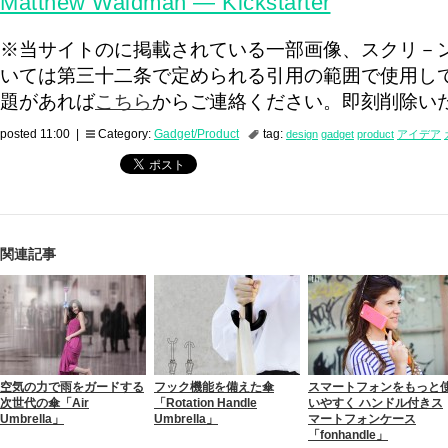
Matthew Waldman — Kickstarter
※当サイトのに掲載されている一部画像、スクリ－
いては第三十二条で定められる引用の範囲で使用し
題があれば
こちら
からご連絡ください。即刻削除い
posted 11:00 |
Category:
Gadget/Product
tag:
design
gadget
product
アイデア
関連記事
空気の力で雨をガードする
フック機能を備えた傘
スマートフォンをもっと
次世代の傘「Air
「Rotation Handle
いやすく ハンドル付きス
Umbrella」
Umbrella」
マートフォンケース
「fonhandle」