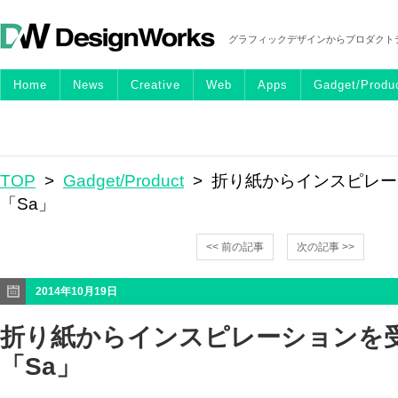
グラフィックデザインからプロダクト
Home
News
Creative
Web
Apps
Gadget/Produ
TOP
>
Gadget/Product
> 折り紙からインスピレ
「Sa」
<< 前の記事
次の記事 >>
2014年10月19日
折り紙からインスピレーションを
「Sa」