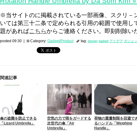
Rotation Handle Umbrella by Da Som Kim »
※当サイトのに掲載されている一部画像、スクリ－
いては第三十二条で定められる引用の範囲で使用し
題があれば
こちら
からご連絡ください。即刻削除い
posted 09:30 |
Category:
Gadget/Product
tag:
design
gadget
アイデア
ガジェ
関連記事
傘の盗難を防止できる
空気の力で雨をガードする
荷物の重量制限を回避で
「Lizard Umbrella」
次世代の傘「Air
るハンドル「Weighing
Umbrella」
Handle」