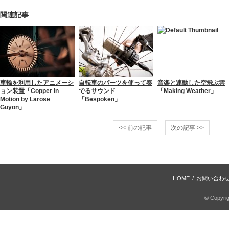
関連記事
車輪を利用したアニメーシ
自転車のパーツを使って奏
音楽と連動した空飛ぶ雲
ョン装置「Copper in
でるサウンド
「Making Weather」
Motion by Larose
「Bespoken」
Guyon」
<< 前の記事
次の記事 >>
HOME
/
お問い合わ
© Copyri