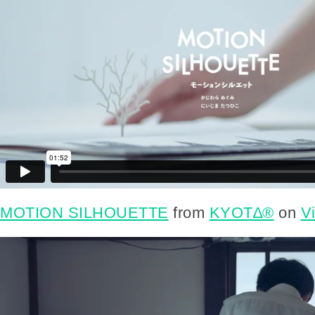
MOTION SILHOUETTE
from
KYOT∆®
on
V