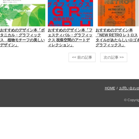
おすすめのデザイン本「ボ
おすすめのデザイン本「フ
おすすめのデザイン本
タニカル・グラフィック
ェスティバル・グラフィッ
「NEW RETRO レトロス
ス 植物モチーフの美しい
クス 祝祭空間のアートデ
タイルがあたらしいロゴ
デザイン」
ィレクション」
グラフィックス」
<< 前の記事
次の記事 >>
HOME
/
お問い合わ
© Copyri