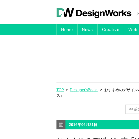
Home
News
Creative
Web
TOP
>
Designer'sBooks
> おすすめのデザイン本
ス」
<< 
2016年06月21日