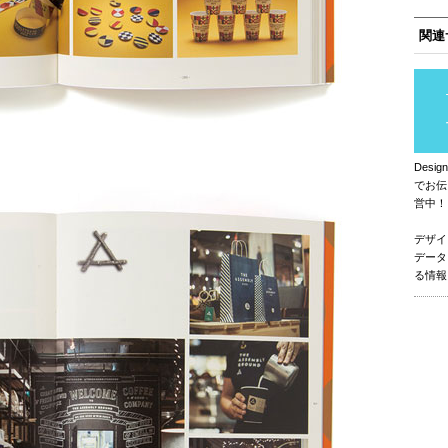
関連
Des
でお伝
営中！
デザイ
データ
る情報