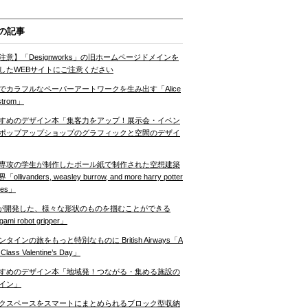
の記事
注意】「Designworks」の旧ホームページドメインを
したWEBサイトにご注意ください
でカラフルなペーパーアートワークを生み出す「Alice
strom」
すめのデザイン本「集客力をアップ！展示会・イベン
ポップアップショップのグラフィックと空間のデザイ
専攻の学生が制作したボール紙で制作された空想建築
ollivanders, weasley burrow, and more harry potter
nes」
Tが開発した、様々な形状のものを掴むことができる
gami robot gripper」
ンタインの旅をもっと特別なものに British Airways「A
t Class Valentine’s Day」
すめのデザイン本「地域発！つながる・集める施設の
イン」
クスペースをスマートにまとめられるブロック型収納