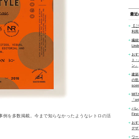
最近
【ご
利用
繊細
Lind
おす
ト・
ン」
建築
の世界「
sce
MI
「ori
バレ
Firs
事例を多数掲載。今まで知らなかったようなレトロの活
おす
デザ
ワー