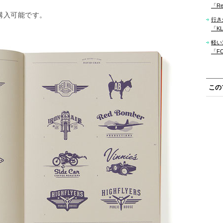
「Re
て購入可能です。
行き
「KLM
軽い
「F
この