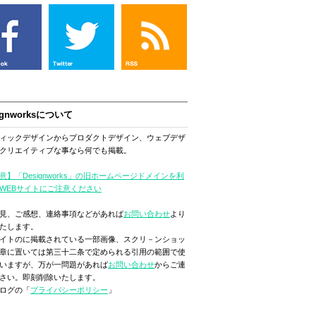
ignworksについて
ィックデザインからプロダクトデザイン、ウェブデザ
クリエイティブな事なら何でも掲載。
意】「Designworks」の旧ホームページドメインを利
WEBサイトにご注意ください
見、ご感想、連絡事項などがあれば
お問い合わせ
より
たします。
イトのに掲載されている一部画像、スクリ－ンショッ
章に置いては第三十二条で定められる引用の範囲で使
いますが、万が一問題があれば
お問い合わせ
からご連
さい。即刻削除いたします。
ログの「
プライバシーポリシー
」