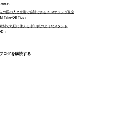
:ease」
先の国の人と空港で会話できる KLMオランダ航空
 Take-Off Tips」
素材で気軽に使える 折り紙のようなスタンド
ODI」
ブログを購読する