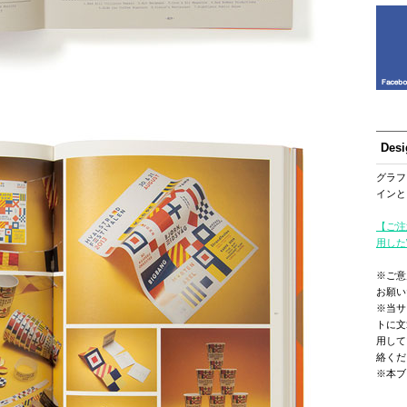
Des
グラフ
インと
【ご注
用した
※ご意
お願い
※当サ
トに文
用して
絡くだ
※本ブ