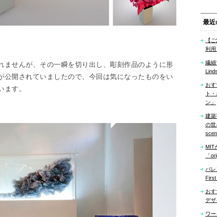
最近
【ご
利用
繊細
れませんが、その一瞬を切り出し、彫刻作品のように形
Lind
が公開されていましたので、今回は気になったものをい
おす
います。
ト・
ン」
建築
の世界「
sce
MI
「ori
バレ
Firs
おす
デザ
ワー