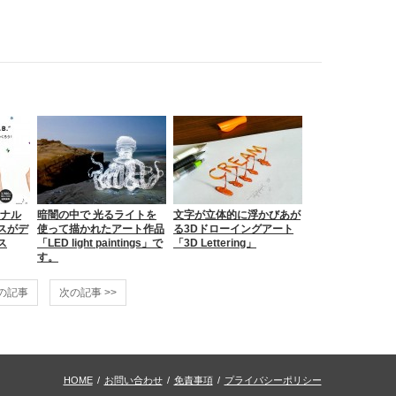
ジナル
暗闇の中で 光るライトを
文字が立体的に浮かびあが
スがデ
使って描かれたアート作品
る3Dドローイングアート
ス
「LED light paintings」で
「3D Lettering」
す。
前の記事
次の記事 >>
HOME
/
お問い合わせ
/
免責事項
/
プライバシーポリシー