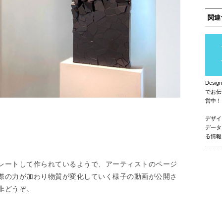
関連
Des
でお伝
営中！
デザイ
データ
る情報
レートして作られているようで、アーティストのページ
際の力が加わり物質が変化していく様子の動画が公開さ
非どうぞ。