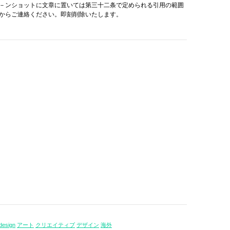
－ンショットに文章に置いては第三十二条で定められる引用の範囲
からご連絡ください。即刻削除いたします。
design
アート
クリエイティブ
デザイン
海外