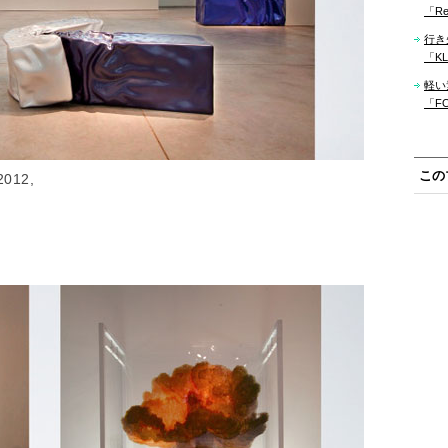
「Re
行き
「KLM
軽い
「F
この
2012,