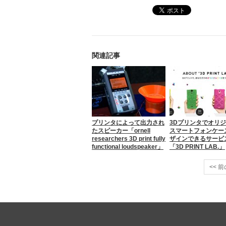
関連記事
プリンタによって出力され
3Dプリンタでオリ
たスピーカー「ornell
スマートフォンケー
researchers 3D print fully
ザインできるサービ
functional loudspeaker」
「3D PRINT LAB.」
<< 