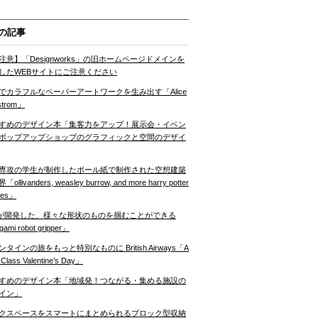
の記事
注意】「Designworks」の旧ホームページドメインを
したWEBサイトにご注意ください
でカラフルなペーパーアートワークを生み出す「Alice
strom」
すめのデザイン本「集客力をアップ！展示会・イベン
ポップアップショップのグラフィックと空間のデザイ
専攻の学生が制作したボール紙で制作された空想建築
ollivanders, weasley burrow, and more harry potter
nes」
Tが開発した、様々な形状のものを掴むことができる
gami robot gripper」
ンタインの旅をもっと特別なものに British Airways「A
t Class Valentine’s Day」
すめのデザイン本「地域発！つながる・集める施設の
イン」
クスペースをスマートにまとめられるブロック型収納