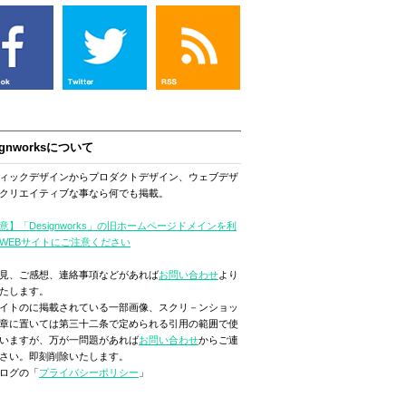
ignworksについて
ィックデザインからプロダクトデザイン、ウェブデザ
クリエイティブな事なら何でも掲載。
意】「Designworks」の旧ホームページドメインを利
WEBサイトにご注意ください
見、ご感想、連絡事項などがあれば
お問い合わせ
より
たします。
イトのに掲載されている一部画像、スクリ－ンショッ
章に置いては第三十二条で定められる引用の範囲で使
いますが、万が一問題があれば
お問い合わせ
からご連
さい。即刻削除いたします。
ログの「
プライバシーポリシー
」