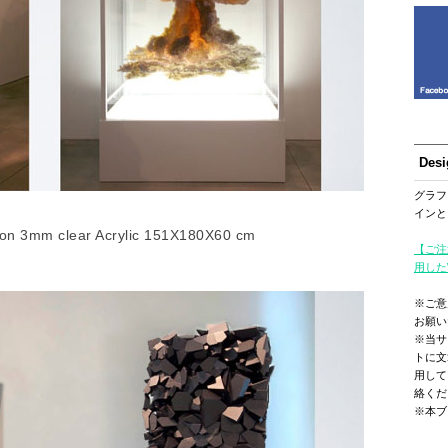
Des
グラフ
インと
s on 3mm clear Acrylic 151X180X60 cm
【ご注
用した
※ご意
お願い
※当サ
トに文
用して
絡くだ
※本ブ