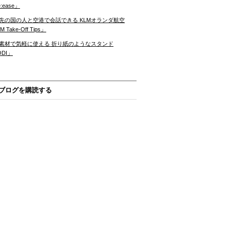
:ease」
先の国の人と空港で会話できる KLMオランダ航空
 Take-Off Tips」
素材で気軽に使える 折り紙のようなスタンド
ODI」
ブログを購読する