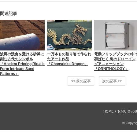
関連記事
波風の浸食を受ける砂浜に
一万本もの割り箸で作られ
電動フリップブックの中
刻む古代のシンボル
たアート作品
羽ばたく 鳥のドローイン
「Ancient Printing Rituals
「Chopsticks Dragon」
グアニメーション
Form Intricate Sand
「ORNITHOLOGY」
Patterns」
<< 前の記事
次の記事 >>
HOME
/
お問い合わ
© Copyri