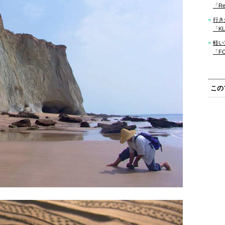
「Re
行き
「KLM
軽い
「F
この