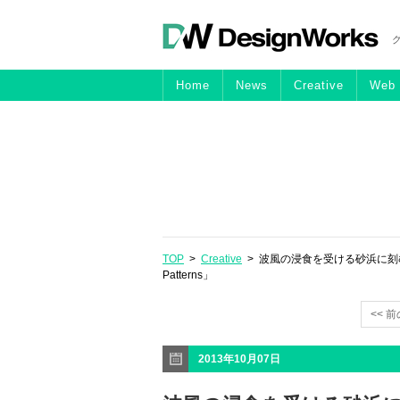
Home
News
Creative
Web
TOP
>
Creative
> 波風の浸食を受ける砂浜に刻む古代のシンボル
Patterns」
<< 
2013年10月07日