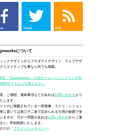
ignworksについて
ィックデザインからプロダクトデザイン、ウェブデザ
クリエイティブな事なら何でも掲載。
意】「Designworks」の旧ホームページドメインを利
WEBサイトにご注意ください
見、ご感想、連絡事項などがあれば
お問い合わせ
より
たします。
イトのに掲載されている一部画像、スクリ－ンショッ
章に置いては第三十二条で定められる引用の範囲で使
いますが、万が一問題があれば
お問い合わせ
からご連
さい。即刻削除いたします。
ログの「
プライバシーポリシー
」