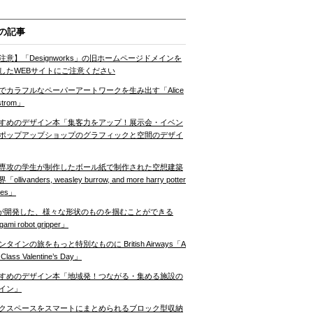
の記事
注意】「Designworks」の旧ホームページドメインを
したWEBサイトにご注意ください
でカラフルなペーパーアートワークを生み出す「Alice
strom」
すめのデザイン本「集客力をアップ！展示会・イベン
ポップアップショップのグラフィックと空間のデザイ
専攻の学生が制作したボール紙で制作された空想建築
ollivanders, weasley burrow, and more harry potter
nes」
Tが開発した、様々な形状のものを掴むことができる
gami robot gripper」
ンタインの旅をもっと特別なものに British Airways「A
t Class Valentine’s Day」
すめのデザイン本「地域発！つながる・集める施設の
イン」
クスペースをスマートにまとめられるブロック型収納