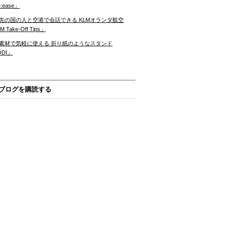
:ease」
先の国の人と空港で会話できる KLMオランダ航空
 Take-Off Tips」
素材で気軽に使える 折り紙のようなスタンド
ODI」
ブログを購読する