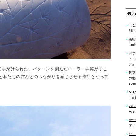
最近
【ご
利用
繊細
Lind
おす
ト・
ン」
によって手がけられた、パターンを刻んだローラーを転がすこ
建築
と私たちの営みとのつながりを感じさせる作品となって
の世界「
sce
MI
「ori
バレ
Firs
おす
デザ
ワー