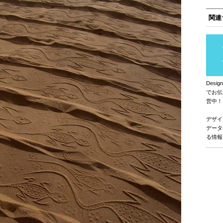
関連
Des
でお伝
営中！
デザイ
データ
る情報