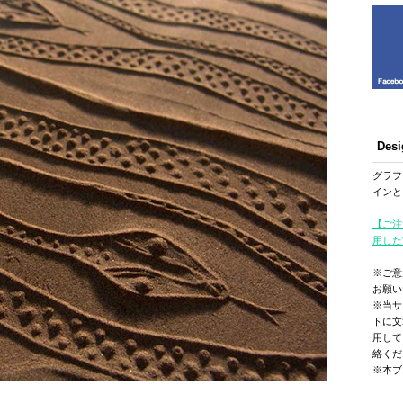
Des
グラフ
インと
【ご注
用した
※ご意
お願い
※当サ
トに文
用して
絡くだ
※本ブ