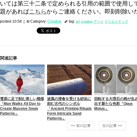
いては第三十二条で定められる引用の範囲で使用し
題があれば
こちら
からご連絡ください。即刻削除い
posted 10:58 |
Category:
Creative
tag:
art
creative
アート
クリエイティブ
関連記事
雪原に足で刻む美しい模様
波風の浸食を受ける砂浜に
回転する大理石の柄が生
「Man Walks All Day to
刻む古代のシンボル
出す新たな色彩「Opus
Create Massive Snow
「Ancient Printing Rituals
Motus」
Patterns」
Form Intricate Sand
Patterns」
<< 前の記事
次の記事 >>