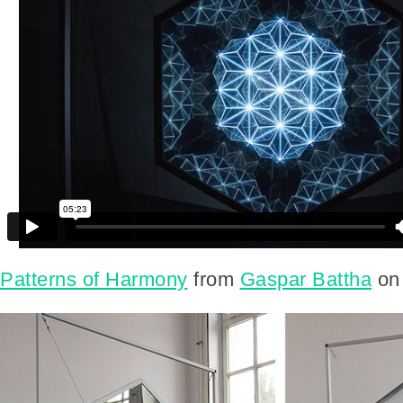
Patterns of Harmony
from
Gaspar Battha
o