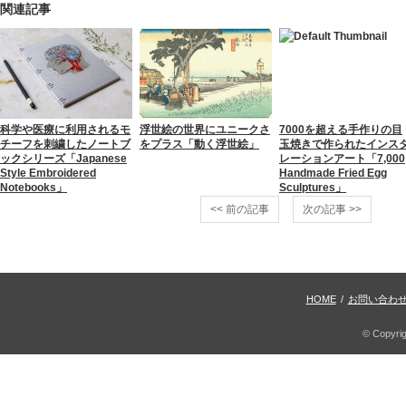
関連記事
科学や医療に利用されるモ
浮世絵の世界にユニークさ
7000を超える手作りの目
チーフを刺繍したノートブ
をプラス「動く浮世絵」
玉焼きで作られたインス
ックシリーズ「Japanese
レーションアート「7,000
Style Embroidered
Handmade Fried Egg
Notebooks」
Sculptures」
<< 前の記事
次の記事 >>
HOME
/
お問い合わ
© Copyri