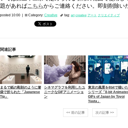
題があれば
こちら
からご連絡ください。即刻削除い
posted 10:00 |
Category:
Creative
tag:
art
creative
アート
クリエイティブ
関連記事
まるで紙の彫刻のように箸
シネマグラフを利用したユ
東京の風景を8bitで描い
袋で折られた「Japanese
ニークなGIFアニメーショ
シリーズ「8-bit Animate
Tip」
ン
GIFs of Japan by Toyoi
Yuuta」
<< 前の記事
次の記事 >>