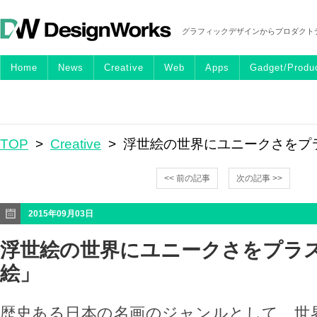
グラフィックデザインからプロダクト
Home
News
Creative
Web
Apps
Gadget/Produ
TOP
>
Creative
> 浮世絵の世界にユニークさをプ
<< 前の記事
次の記事 >>
2015年09月03日
浮世絵の世界にユニークさをプラ
絵」
歴史ある日本の名画のジャンルとして、世