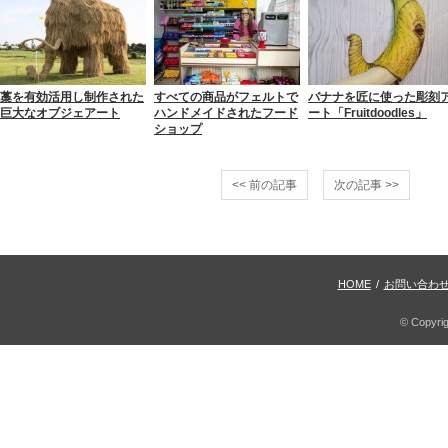
藁を有効活用し制作された
すべての商品がフェルトで
バナナを匠に使った彫刻
巨大なオブジェアート
ハンドメイドされたフード
ート「Fruitdoodles」
ショップ
<< 前の記事
次の記事 >>
HOME
/
お問い合わ
© Copyri