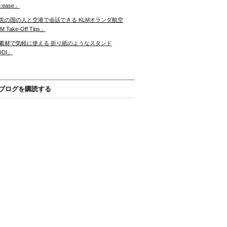
:ease」
先の国の人と空港で会話できる KLMオランダ航空
 Take-Off Tips」
素材で気軽に使える 折り紙のようなスタンド
ODI」
ブログを購読する