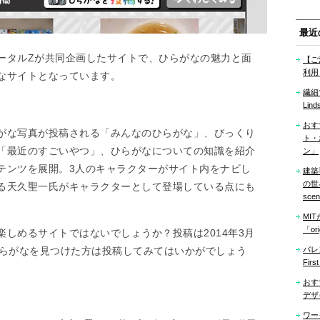
最近
ータルZが共同企画したサイトで、ひらがなの魅力と面
【ご
利用
なサイトとなっています。
繊細
Lind
おす
がな写真が投稿される「みんなのひらがな」、びっくり
ト・
「最近のすごいやつ」、ひらがなについての知識を紹介
ン」
テンツを展開。3人のキャラクターがサイト内をナビし
建築
の世界「
る天久聖一氏がキャラクターとして登場している点にも
sce
MI
「ori
しめるサイトではないでしょうか？投稿は2014年3月
ひらがなを見つけた方は投稿してみてはいかがでしょう
バレ
Firs
おす
デザ
ワー