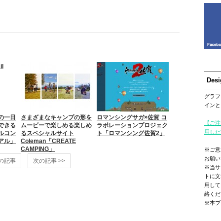
Des
グラフ
インと
の一日
さまざまなキャンプの形を
ロマンシングサガ×佐賀 コ
【ご注
できる
ムービーで楽しめる楽しめ
ラボレーションプロジェク
用した
ルコン
るスペシャルサイト
ト「ロマンシング佐賀2」
アル」
Coleman「CREATE
CAMPING」
※ご意
お願い
前の記事
次の記事 >>
※当サ
トに文
用して
絡くだ
※本ブ