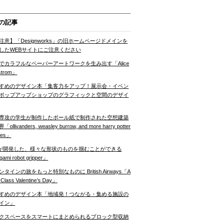
の記事
注意】「Designworks」の旧ホームページドメインを
したWEBサイトにご注意ください
でカラフルなペーパーアートワークを生み出す「Alice
strom」
すめのデザイン本「集客力をアップ！展示会・イベン
ポップアップショップのグラフィックと空間のデザイ
専攻の学生が制作したボール紙で制作された空想建築
ollivanders, weasley burrow, and more harry potter
nes」
Tが開発した、様々な形状のものを掴むことができる
gami robot gripper」
ンタインの旅をもっと特別なものに British Airways「A
t Class Valentine’s Day」
すめのデザイン本「地域発！つながる・集める施設の
イン」
クスペースをスマートにまとめられるブロック型収納