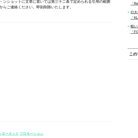
－ンショットに文章に置いては第三十二条で定められる引用の範囲
「Re
からご連絡ください。即刻削除いたします。
行き
「KLM
軽い
「F
この
ンターネット
プロモーション