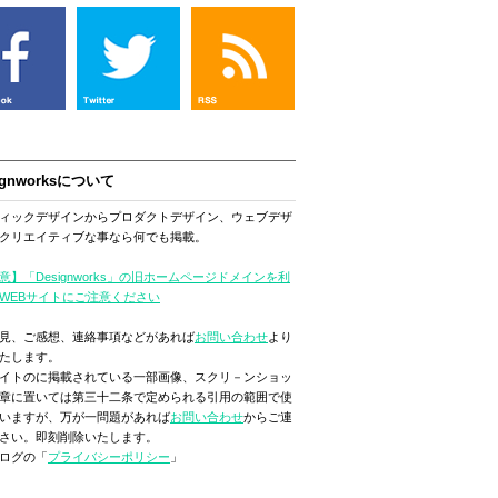
ignworksについて
ィックデザインからプロダクトデザイン、ウェブデザ
クリエイティブな事なら何でも掲載。
意】「Designworks」の旧ホームページドメインを利
WEBサイトにご注意ください
見、ご感想、連絡事項などがあれば
お問い合わせ
より
たします。
イトのに掲載されている一部画像、スクリ－ンショッ
章に置いては第三十二条で定められる引用の範囲で使
いますが、万が一問題があれば
お問い合わせ
からご連
さい。即刻削除いたします。
ログの「
プライバシーポリシー
」