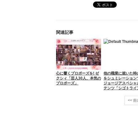
関連記事
心に響くプロポーズを! ゼ
他の職業に就いた時
クシィ「芸人30人、本気の
をシュミレーション
プロポーズ」
ジョージアスペシャ
テンツ「シゴトライ
<< 