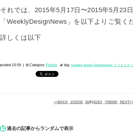
それでは、2015年5月17日〜2015年5月23
「WeeklyDesignNews」を以下よりご覧
詳しくは以下
posted 10:59 |
Category:
Pickup
tag:
creative
design
Designworks
クリエイテ
<<BACK
...
10
20
30
...
60
61
62
63
...
70
80
90
...
NEXT>
過去の記事からランダムで表示