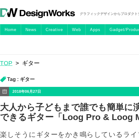
グラフィックデザインからプロダクト
Home
News
Creative
Web
Apps
Gadget/Produ
TOP
>
ギター
Tag :
ギター
2018年06月27日
大人から子どもまで誰でも簡単に
できるギター「Loog Pro & Loog M
楽しそうにギターをかき鳴らしているライ