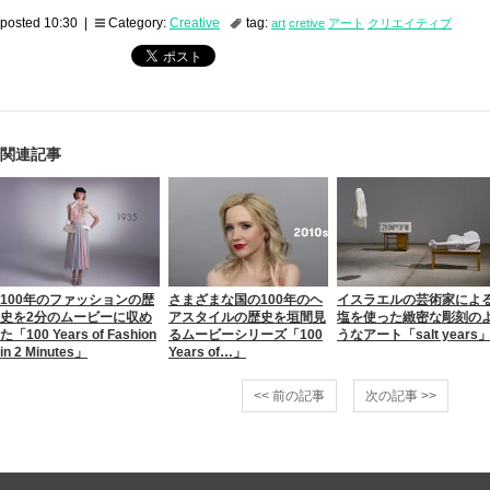
posted 10:30 |
Category:
Creative
tag:
art
cretive
アート
クリエイティブ
関連記事
100年のファッションの歴
さまざまな国の100年のヘ
イスラエルの芸術家によ
史を2分のムービーに収め
アスタイルの歴史を垣間見
塩を使った緻密な彫刻の
た「100 Years of Fashion
るムービーシリーズ「100
うなアート「salt years
in 2 Minutes」
Years of…」
<< 前の記事
次の記事 >>