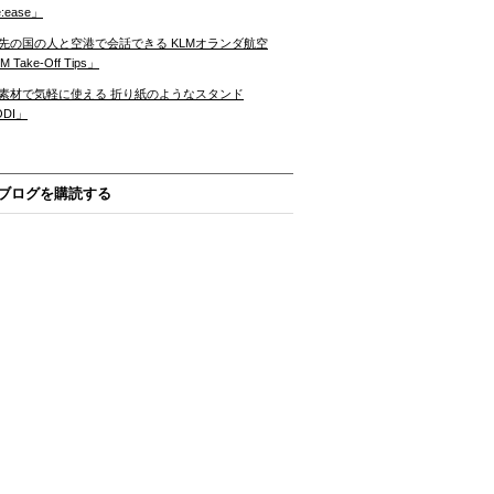
:ease」
先の国の人と空港で会話できる KLMオランダ航空
 Take-Off Tips」
素材で気軽に使える 折り紙のようなスタンド
ODI」
ブログを購読する