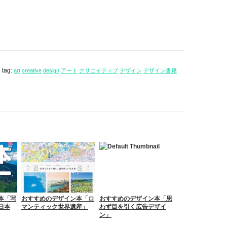
tag:
art
creative
design
アート
クリエイティブ
デザイン
デザイン書籍
本「写
おすすめのデザイン本「ロ
おすすめのデザイン本「思
日本
マンティック世界遺産」
わず目を引く広告デザイ
ン」