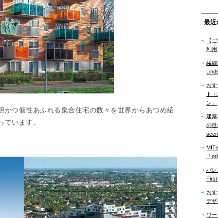
最近
【ご
利用
繊細
Lind
おす
ト・
ン」
胆かつ個性あふれる集合住宅の数々を世界からあつめ紹
建築
っています。
の世界「
sce
MI
「ori
バレ
Firs
おす
デザ
ワー