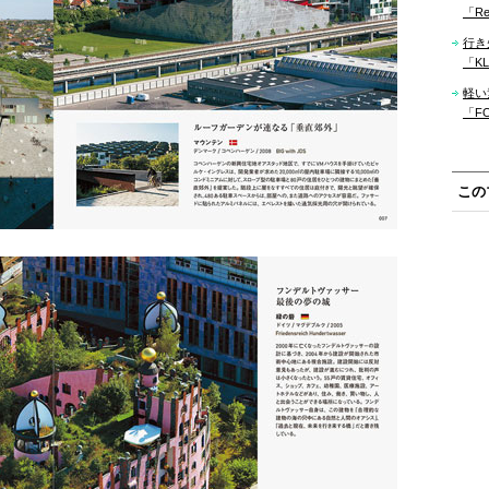
「Re
行き
「KLM
軽い
「F
この