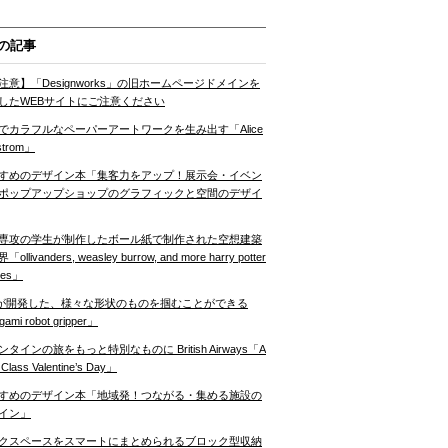
の記事
注意】「Designworks」の旧ホームページドメインを
したWEBサイトにご注意ください
でカラフルなペーパーアートワークを生み出す「Alice
strom」
すめのデザイン本「集客力をアップ！展示会・イベン
ポップアップショップのグラフィックと空間のデザイ
専攻の学生が制作したボール紙で制作された空想建築
ollivanders, weasley burrow, and more harry potter
nes」
Tが開発した、様々な形状のものを掴むことができる
gami robot gripper」
ンタインの旅をもっと特別なものに British Airways「A
t Class Valentine’s Day」
すめのデザイン本「地域発！つながる・集める施設の
イン」
クスペースをスマートにまとめられるブロック型収納