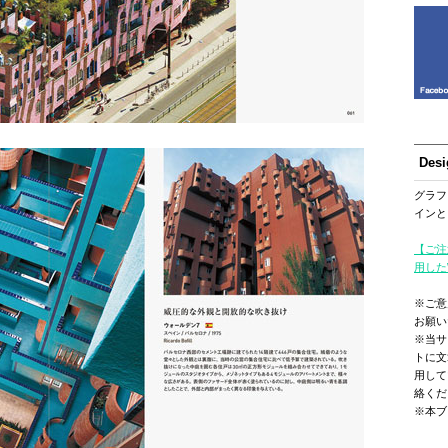
Des
グラフ
インと
【ご注
用した
※ご意
お願い
※当サ
トに文
用して
絡くだ
※本ブ