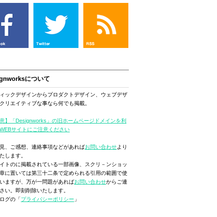
ignworksについて
ィックデザインからプロダクトデザイン、ウェブデザ
クリエイティブな事なら何でも掲載。
意】「Designworks」の旧ホームページドメインを利
WEBサイトにご注意ください
見、ご感想、連絡事項などがあれば
お問い合わせ
より
たします。
イトのに掲載されている一部画像、スクリ－ンショッ
章に置いては第三十二条で定められる引用の範囲で使
いますが、万が一問題があれば
お問い合わせ
からご連
さい。即刻削除いたします。
ログの「
プライバシーポリシー
」