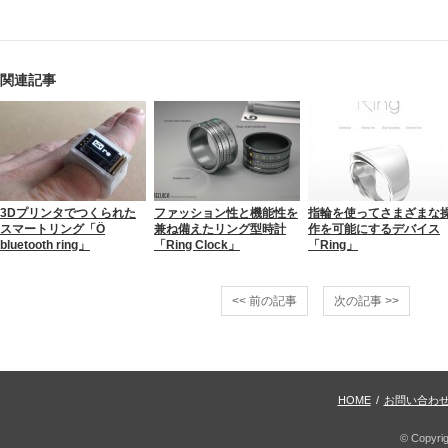
関連記事
3Dプリンタでつくられた
ファッション性と機能性を
指輪を使ってさまざまな
スマートリング「Ö
兼ね備えたリング型時計
作を可能にするデバイス
bluetooth ring」
「Ring Clock」
「Ring」
<< 前の記事
次の記事 >>
HOME
/
お問い合わ
© Copyri