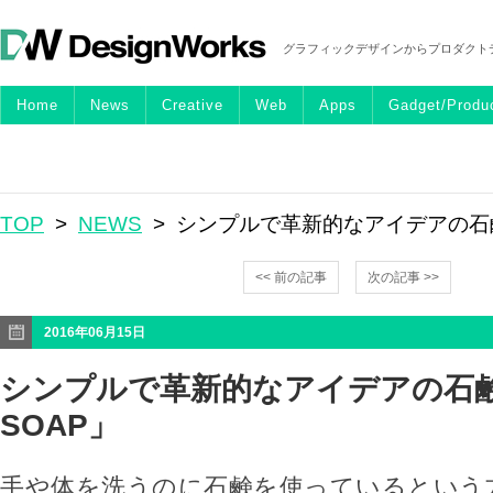
グラフィックデザインからプロダクト
Home
News
Creative
Web
Apps
Gadget/Produ
TOP
>
NEWS
> シンプルで革新的なアイデアの石鹸「
<< 前の記事
次の記事 >>
2016年06月15日
シンプルで革新的なアイデアの石鹸
SOAP」
手や体を洗うのに石鹸を使っているという