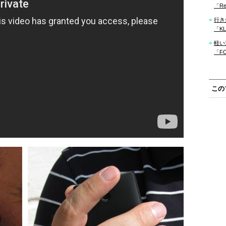
「Re
行き
「KLM
軽い
「F
この