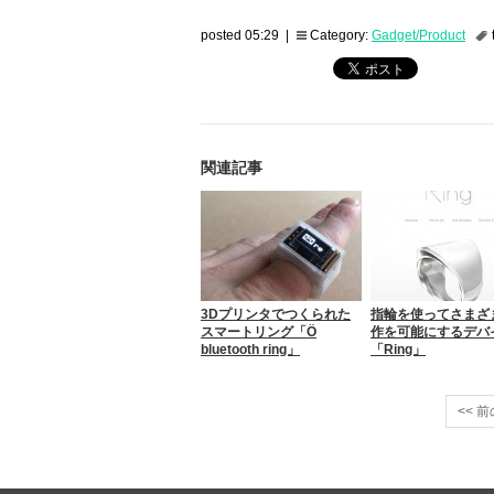
posted 05:29 |
Category:
Gadget/Product
関連記事
3Dプリンタでつくられた
指輪を使ってさまざ
スマートリング「Ö
作を可能にするデバ
bluetooth ring」
「Ring」
<< 