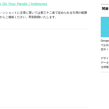
e On Your Hands | Indiegogo
関連
－ンショットに文章に置いては第三十二条で定められる引用の範囲
からご連絡ください。即刻削除いたします。
Des
でお伝
営中！
デザイ
データ
る情報