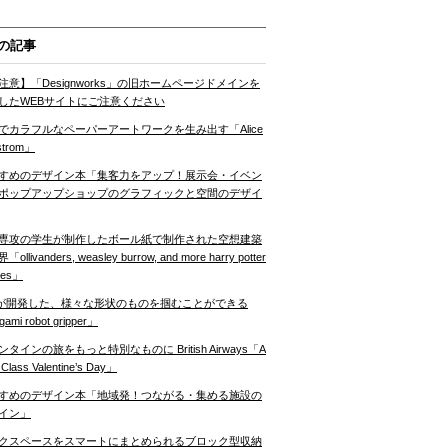
の記事
注意】「Designworks」の旧ホームページドメインを
したWEBサイトにご注意ください
でカラフルなペーパーアートワークを生み出す「Alice
strom」
すめのデザイン本「集客力をアップ！展示会・イベン
ポップアップショップのグラフィックと空間のデザイ
専攻の学生が制作したボール紙で制作された空想建築
ollivanders, weasley burrow, and more harry potter
nes」
Tが開発した、様々な形状のものを掴むことができる
gami robot gripper」
ンタインの旅をもっと特別なものに British Airways「A
t Class Valentine’s Day」
すめのデザイン本「地域発！つながる・集める施設の
イン」
クスペースをスマートにまとめられるブロック型収納