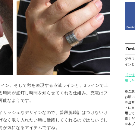
Des
グラフ
インと
【ご注
用した
分ライン、そして秒を表現する点滅ラインと、3ラインで上
※ご意
る時間が点灯し時間を知らせてくれる仕組み。充電はフ
お願い
可能なようです。
※当サ
トに文
イリッシュなデザインなので、普段腕時計はつけないけ
用して
絡くだ
げなく取り入れたい時に活躍してくれるのではないでし
※本ブ
向が気になるアイテムですね。