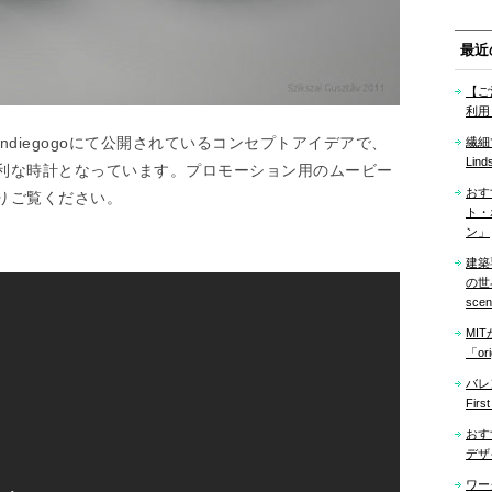
最近
【ご
利用
diegogoにて公開されているコンセプトアイデアで、
繊細
Lind
利な時計となっています。プロモーション用のムービー
おす
りご覧ください。
ト・
ン」
建築
の世界「
sce
MI
「ori
バレ
Firs
おす
デザ
ワー