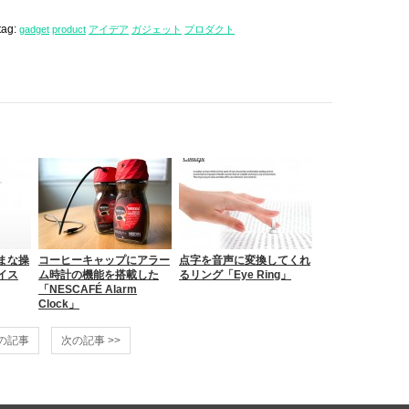
tag:
gadget
product
アイデア
ガジェット
プロダクト
まな操
コーヒーキャップにアラー
点字を音声に変換してくれ
イス
ム時計の機能を搭載した
るリング「Eye Ring」
「NESCAFÉ Alarm
Clock」
前の記事
次の記事 >>