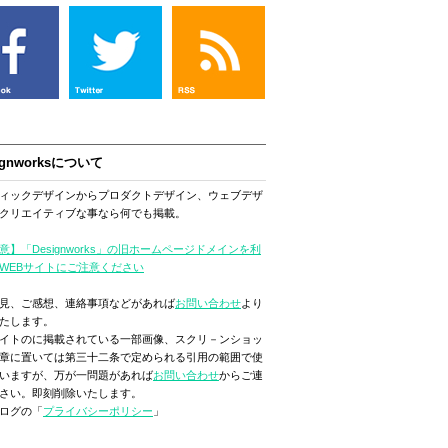
ignworksについて
ィックデザインからプロダクトデザイン、ウェブデザ
クリエイティブな事なら何でも掲載。
意】「Designworks」の旧ホームページドメインを利
WEBサイトにご注意ください
見、ご感想、連絡事項などがあれば
お問い合わせ
より
たします。
イトのに掲載されている一部画像、スクリ－ンショッ
章に置いては第三十二条で定められる引用の範囲で使
いますが、万が一問題があれば
お問い合わせ
からご連
さい。即刻削除いたします。
ログの「
プライバシーポリシー
」