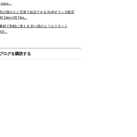
:ease」
先の国の人と空港で会話できる KLMオランダ航空
 Take-Off Tips」
素材で気軽に使える 折り紙のようなスタンド
ODI」
ブログを購読する