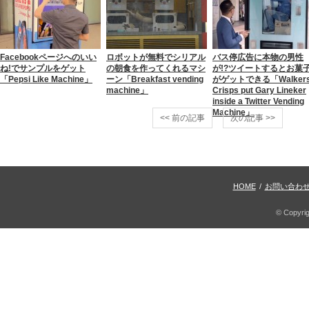
Facebookページへのいい
ロボットが無料でシリアル
バス停広告に本物の男性
ね!でサンプルをゲット
の朝食を作ってくれるマシ
が!?ツイートするとお菓
「Pepsi Like Machine」
ーン「Breakfast vending
がゲットできる「Walker
machine」
Crisps put Gary Lineker
inside a Twitter Vending
Machine」
<< 前の記事
次の記事 >>
HOME
/
お問い合わ
© Copyri