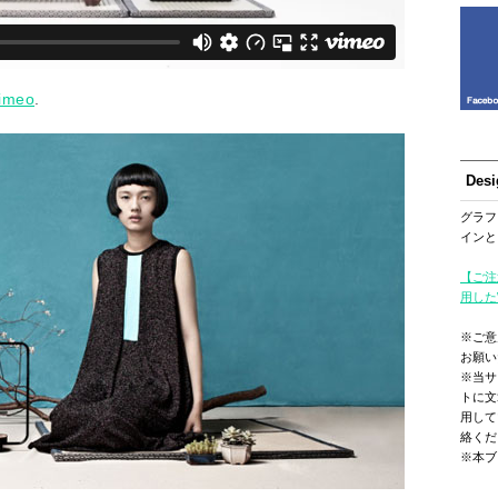
imeo
.
Des
グラフ
インと
【ご注
用した
※ご意
お願い
※当サ
トに文
用して
絡くだ
※本ブ