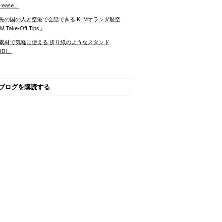
:ease」
先の国の人と空港で会話できる KLMオランダ航空
 Take-Off Tips」
素材で気軽に使える 折り紙のようなスタンド
ODI」
ブログを購読する