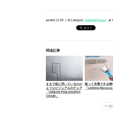
posted 11:00 |
Category:
Gadget/Product
関連記事
まるで宙に浮いているかの
振って充電できる懐
ようなビジュアルのチェア
「Lighting Maraca
「URBAN PHILOSOPHY
CHAIR」
<< 