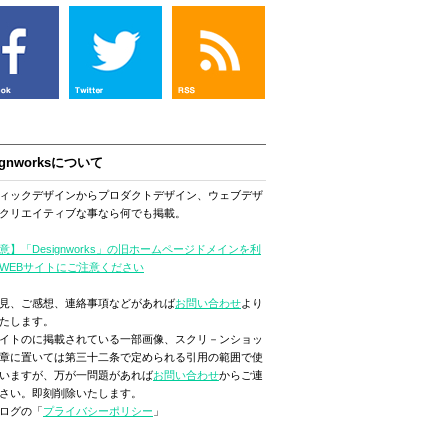
ignworksについて
ィックデザインからプロダクトデザイン、ウェブデザ
クリエイティブな事なら何でも掲載。
意】「Designworks」の旧ホームページドメインを利
WEBサイトにご注意ください
見、ご感想、連絡事項などがあれば
お問い合わせ
より
たします。
イトのに掲載されている一部画像、スクリ－ンショッ
章に置いては第三十二条で定められる引用の範囲で使
いますが、万が一問題があれば
お問い合わせ
からご連
さい。即刻削除いたします。
ログの「
プライバシーポリシー
」