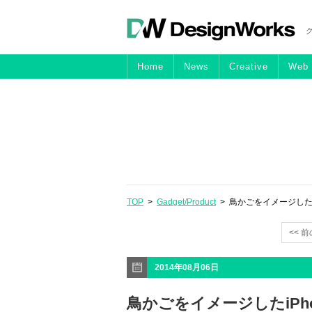
Home
News
Creative
Web
TOP
>
Gadget/Product
> 鳥かごをイメージしたiP
<< 
2014年08月06日
鳥かごをイメージしたiPho