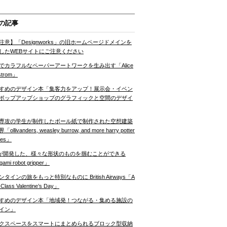
の記事
注意】「Designworks」の旧ホームページドメインを
したWEBサイトにご注意ください
でカラフルなペーパーアートワークを生み出す「Alice
strom」
すめのデザイン本「集客力をアップ！展示会・イベン
ポップアップショップのグラフィックと空間のデザイ
専攻の学生が制作したボール紙で制作された空想建築
ollivanders, weasley burrow, and more harry potter
nes」
Tが開発した、様々な形状のものを掴むことができる
gami robot gripper」
ンタインの旅をもっと特別なものに British Airways「A
t Class Valentine’s Day」
すめのデザイン本「地域発！つながる・集める施設の
イン」
クスペースをスマートにまとめられるブロック型収納