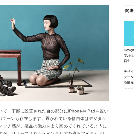
関連
Des
でお伝
営中！
デザイ
データ
る情報
、下部に設置された台の部分にiPhoneやiPadを置い
けるパターンも存在します。置かれている物自体はデジタル
マッチ感が、製品の魅力をより高めてくれているように
すが、リリースされたらインテリアを彩るアイテムとし