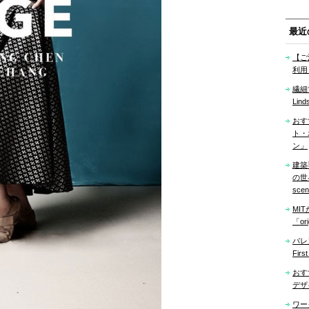
最近
【ご
利用
繊細
Lind
おす
ト・
ン」
建築
の世界「
sce
MI
「ori
バレ
Firs
おす
デザ
ワー