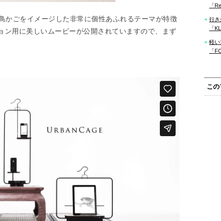
「Re
ける、鳥かごをイメージした非常に個性あふれるテーマが特徴
行き
「KLM
ョン用に美しいムービーが公開されていますので、まず
軽い
「F
この