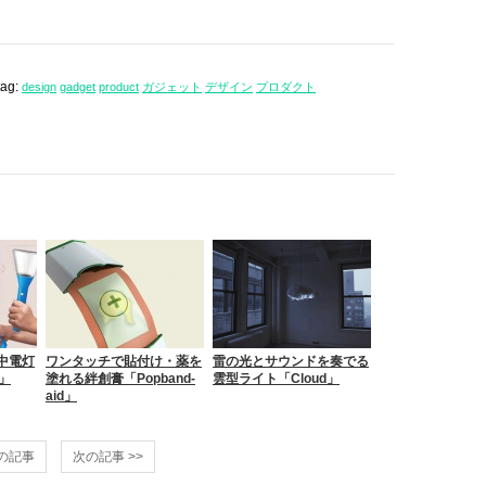
tag:
design
gadget
product
ガジェット
デザイン
プロダクト
中電灯
ワンタッチで貼付け・薬を
雷の光とサウンドを奏でる
s」
塗れる絆創膏「Popband-
雲型ライト「Cloud」
aid」
前の記事
次の記事 >>