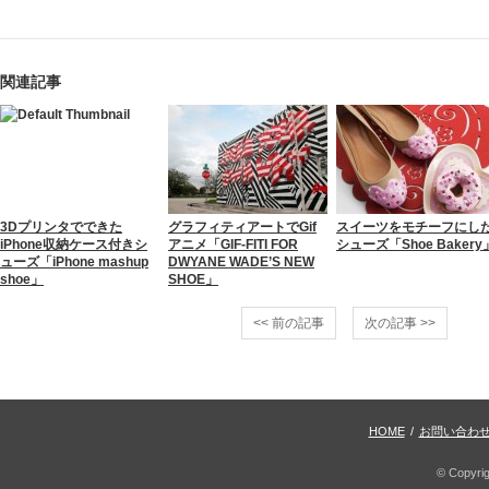
関連記事
3Dプリンタでできた
グラフィティアートでGif
スイーツをモチーフにし
iPhone収納ケース付きシ
アニメ「GIF-FITI FOR
シューズ「Shoe Bakery
ューズ「iPhone mashup
DWYANE WADE’S NEW
shoe」
SHOE」
<< 前の記事
次の記事 >>
HOME
/
お問い合わ
© Copyri