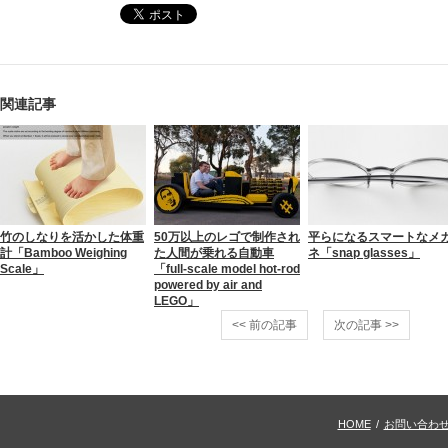
関連記事
竹のしなりを活かした体重
50万以上のレゴで制作され
平らになるスマートなメ
計「Bamboo Weighing
た人間が乗れる自動車
ネ「snap glasses」
Scale」
「full-scale model hot-rod
powered by air and
LEGO」
<< 前の記事
次の記事 >>
HOME
/
お問い合わ