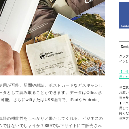
Des
グラフ
インと
【ご注
用した
使用が可能。新聞や雑誌、ポストカードなどスキャンし
※ご意
タとして読み取ることができます。データはOffice形
お願い
※当サ
。さらにwifiまたはUSB経由で、iPadやAndroid、
トに文
用して
絡くだ
低限の機能性をしっかりと果たしてくれる、ビジネスの
※本ブ
ムではないでしょうか？$89で以下サイトにて販売され