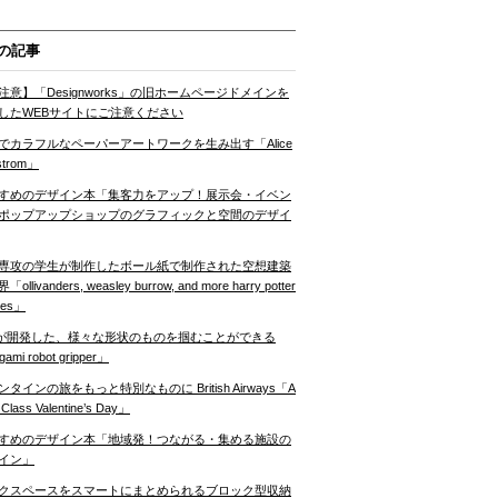
の記事
注意】「Designworks」の旧ホームページドメインを
したWEBサイトにご注意ください
でカラフルなペーパーアートワークを生み出す「Alice
strom」
すめのデザイン本「集客力をアップ！展示会・イベン
ポップアップショップのグラフィックと空間のデザイ
専攻の学生が制作したボール紙で制作された空想建築
ollivanders, weasley burrow, and more harry potter
nes」
Tが開発した、様々な形状のものを掴むことができる
gami robot gripper」
ンタインの旅をもっと特別なものに British Airways「A
t Class Valentine’s Day」
すめのデザイン本「地域発！つながる・集める施設の
イン」
クスペースをスマートにまとめられるブロック型収納