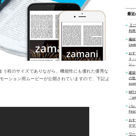
最近
【ご
利用
繊細
Lind
おす
ト・
ン」
まう程のサイズでありながら、機能性にも優れた優秀な
建築
プロモーション用ムービーが公開されていますので、下記よ
の世界「
sce
MI
「ori
バレ
Firs
おす
デザ
ワー