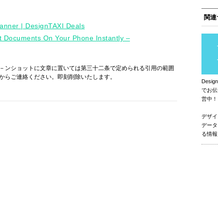
関連
canner | DesignTAXI Deals
it Documents On Your Phone Instantly –
－ンショットに文章に置いては第三十二条で定められる引用の範囲
からご連絡ください。即刻削除いたします。
Des
でお伝
営中！
デザイ
データ
る情報