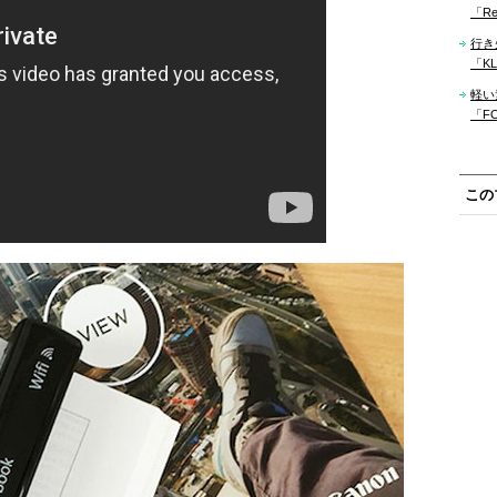
「Re
行き
「KLM
軽い
「F
この