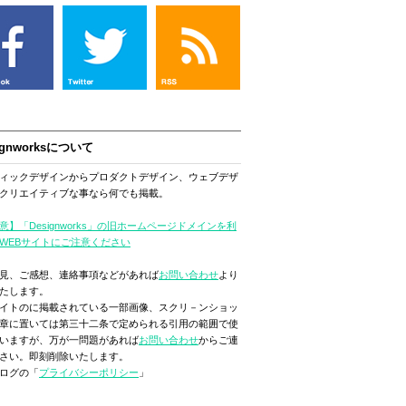
ignworksについて
ィックデザインからプロダクトデザイン、ウェブデザ
クリエイティブな事なら何でも掲載。
意】「Designworks」の旧ホームページドメインを利
WEBサイトにご注意ください
見、ご感想、連絡事項などがあれば
お問い合わせ
より
たします。
イトのに掲載されている一部画像、スクリ－ンショッ
章に置いては第三十二条で定められる引用の範囲で使
いますが、万が一問題があれば
お問い合わせ
からご連
さい。即刻削除いたします。
ログの「
プライバシーポリシー
」