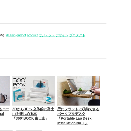
tag:
design
gadget
product
ガジェット
デザイン
プロダクト
るコー
2Dから3Dへ 立体的に富士
壁にフラットに収納できる
al
山を楽しめる本
ポータブルデスク
「360°BOOK 富士山」
「Portable Lap Desk
Installation No. 1」