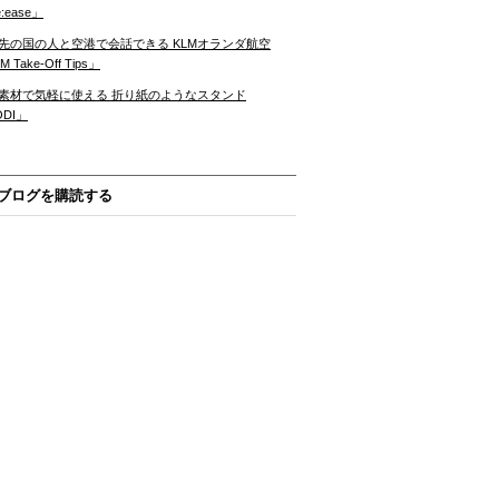
:ease」
先の国の人と空港で会話できる KLMオランダ航空
 Take-Off Tips」
素材で気軽に使える 折り紙のようなスタンド
ODI」
ブログを購読する