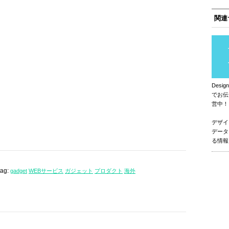
関連
Des
でお伝
営中！
デザイ
データ
る情報
tag:
gadget
WEBサービス
ガジェット
プロダクト
海外