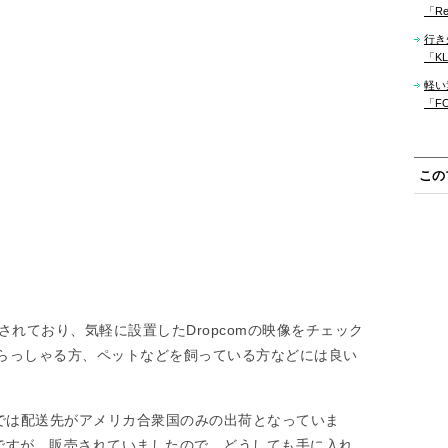
「Re
行き
「KLM
軽い
「F
この
供されており、気軽に設置したDropcomの映像をチェック
らっしゃる方、ペットなどを飼っている方などには良い
トでは配送先がアメリカ合衆国のみの出荷となっていま
高ですが、販売されていましたので、どうしても手に入れ