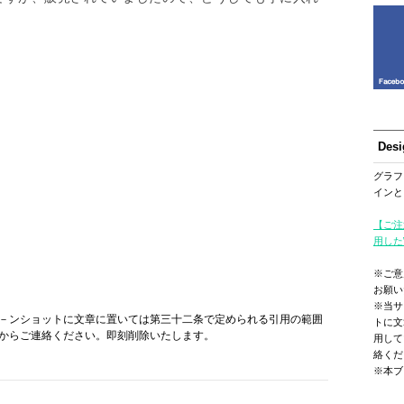
Des
グラフ
インと
【ご注
用した
※ご意
お願い
※当サ
－ンショットに文章に置いては第三十二条で定められる引用の範囲
トに文
からご連絡ください。即刻削除いたします。
用して
絡くだ
※本ブ