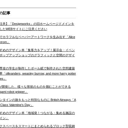
の記事
注意】「Designworks」の旧ホームページドメインを
したWEBサイトにご注意ください
でカラフルなペーパーアートワークを生み出す「Alice
strom」
すめのデザイン本「集客力をアップ！展示会・イベン
ポップアップショップのグラフィックと空間のデザイ
専攻の学生が制作したボール紙で制作された空想建築
ollivanders, weasley burrow, and more harry potter
nes」
Tが開発した、様々な形状のものを掴むことができる
gami robot gripper」
ンタインの旅をもっと特別なものに British Airways「A
t Class Valentine’s Day」
すめのデザイン本「地域発！つながる・集める施設の
イン」
クスペースをスマートにまとめられるブロック型収納