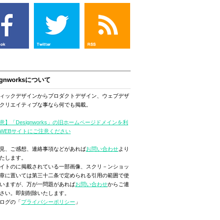
ignworksについて
ィックデザインからプロダクトデザイン、ウェブデザ
クリエイティブな事なら何でも掲載。
意】「Designworks」の旧ホームページドメインを利
WEBサイトにご注意ください
見、ご感想、連絡事項などがあれば
お問い合わせ
より
たします。
イトのに掲載されている一部画像、スクリ－ンショッ
章に置いては第三十二条で定められる引用の範囲で使
いますが、万が一問題があれば
お問い合わせ
からご連
さい。即刻削除いたします。
ログの「
プライバシーポリシー
」