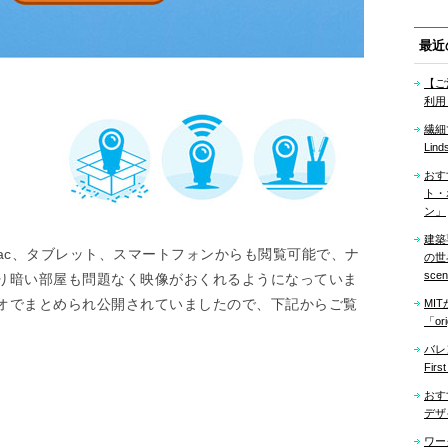
最近
【ご
利用
繊細
Lind
おす
ト・
ン」
建築
、Mac、タブレット、スマートフォンからも閲覧可能で、ナ
の世界「
sce
り暗い部屋も問題なく映像がおくれるようになっていま
オでまとめられ公開されていましたので、下記からご覧
MI
「ori
バレ
Firs
おす
デザ
ワー