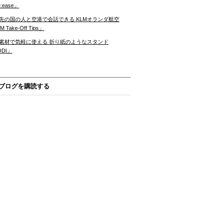
:ease」
先の国の人と空港で会話できる KLMオランダ航空
 Take-Off Tips」
素材で気軽に使える 折り紙のようなスタンド
ODI」
ブログを購読する