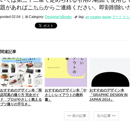
題があれば
こちら
からご連絡ください。即刻削除い
posted 02:04 |
Category:
Designer'sBooks
tag:
art
creative
design
アート
クリ
関連記事
おすすめのデザイン本「商
おすすめのデザイン本「や
おすすめのデザイン本
品写真の撮り方 完全ガイ
さしいレイアウトの教科
「GRAPHIC DESIGN IN
ド プロがやさしく教える
書」
JAPAN 2014」
ブツ撮りの手引き」
<< 前の記事
次の記事 >>