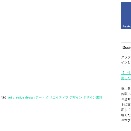
Des
グラフ
インと
【ご注
用した
※ご意
お願い
tag:
art
creative
design
アート
クリエイティブ
デザイン
デザイン書籍
※当サ
トに文
用して
絡くだ
※本ブ