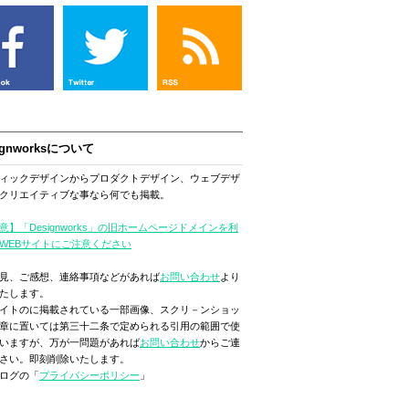
ignworksについて
ィックデザインからプロダクトデザイン、ウェブデザ
クリエイティブな事なら何でも掲載。
意】「Designworks」の旧ホームページドメインを利
WEBサイトにご注意ください
見、ご感想、連絡事項などがあれば
お問い合わせ
より
たします。
イトのに掲載されている一部画像、スクリ－ンショッ
章に置いては第三十二条で定められる引用の範囲で使
いますが、万が一問題があれば
お問い合わせ
からご連
さい。即刻削除いたします。
ログの「
プライバシーポリシー
」