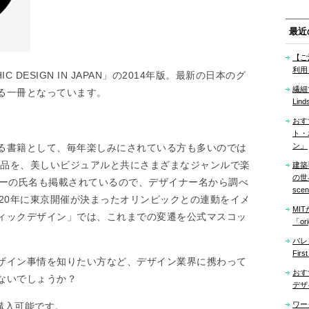
最近
【ご
利用
DESIGN IN JAPAN」の2014年版。最新の日本のグ
繊細
る一冊となっています。
Lind
おす
ト・
ン」
る書籍として、毎年楽しみにされている方も多いのでは
作品を、美しいビジュアルと共にさまざまなジャンルで楽
建築
の世界「
ナーの氏名も掲載されているので、デザイナー名から調べ
sce
20年に東京開催が決まったオリンピックとの連動をイメ
MI
ィックデザイン」では、これまでの変遷を公式マスコッ
「ori
バレ
Firs
ザイン事情を知りたい方など、デザイン業界に携わって
おす
ないでしょうか？
デザ
ワー
て購入可能です。