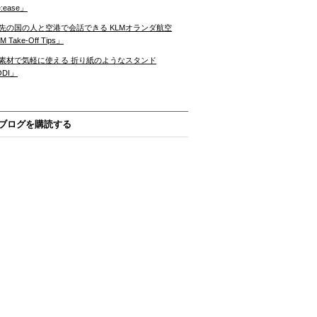
:ease」
先の国の人と空港で会話できる KLMオランダ航空
 Take-Off Tips」
素材で気軽に使える 折り紙のようなスタンド
ODI」
ブログを購読する