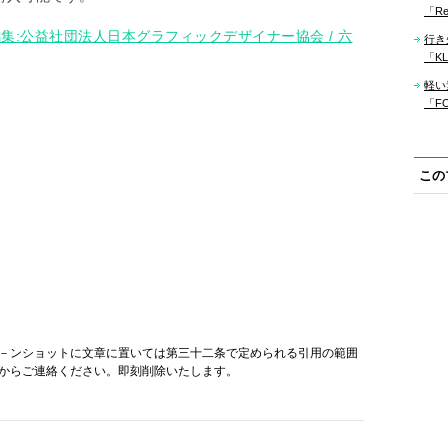
「Re
014 – 編集:公益社団法人日本グラフィックデザイナー協会 / 六
行き
「KLM
軽い
「F
この
－ンショットに文章に置いては第三十二条で定められる引用の範囲
からご連絡ください。即刻削除いたします。